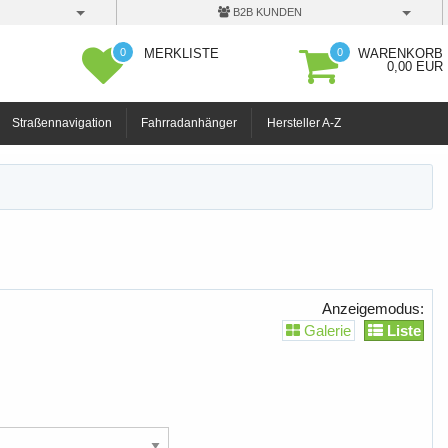
B2B KUNDEN
0
0
MERKLISTE
WARENKORB
0,00 EUR
Straßennavigation
Fahrradanhänger
Hersteller A-Z
Anzeigemodus:
Galerie
Liste