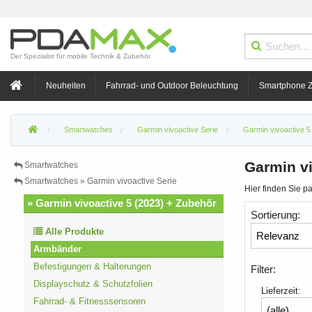
Der Spezialist für mobile Technik & Zubehör
Neuheiten
Fahrrad- und Outdoor Beleuchtung
Smartphone 
Smartwatches
Garmin vivoactive Serie
Garmin vivoactive 5
Garmin v
Smartwatches
Smartwatches » Garmin vivoactive Serie
Hier finden Sie 
» Garmin vivoactive 5 (2023) + Zubehör
Sortierung:
Alle Produkte
Armbänder
Befestigungen & Halterungen
Filter:
Displayschutz & Schutzfolien
Lieferzeit:
Fahrrad- & Fitnesssensoren