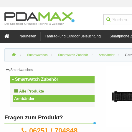
Der Spezialist für mobile Technik & Zubehör
Neuheiten
Fahrrad- und Outdoor Beleuchtung
Smartphone 
Smartwatches
Smartwatch Zubehör
Armbänder
Garm
Smartwatches
» Smartwatch Zubehör
Alle Produkte
Armbänder
Fragen zum Produkt?
06251 / 704848