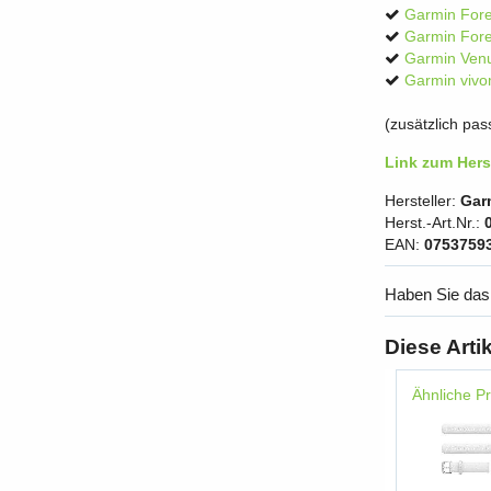
Garmin For
Garmin Fore
Garmin Ven
Garmin viv
(zusätzlich pa
Link zum Herst
Hersteller:
Gar
Herst.-Art.Nr.:
EAN:
0753759
Haben Sie das
Diese Arti
Ähnliche P