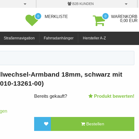
B2B KUNDEN
0
0
MERKLISTE
WARENKORB
0,00 EUR
Straßennavigation
Fahrradanhänger
Hersteller A-Z
llwechsel-Armband 18mm, schwarz mit
(010-13261-00)
Bereits gekauft?
Produkt bewerten!
igen
Bestellen