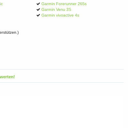
ic
Garmin Forerunner 265s
Garmin Venu 3S
Garmin vivoactive 4s
rstützen.)
werten!