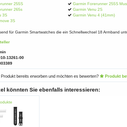
erunner 255S
Garmin Forerunner 255S Mus
runner 265s
Garmin Venu 2S
u 3S
Garmin Venu 4 (41mm)
omove 3S
ssend für Garmin Smartwatches die ein Schnellwechsel 18 Armband unte
eller
min
010-13261-00
303389
 Produkt bereits erworben und möchten es bewerten?
Produkt be
kel könnten Sie ebenfalls interessieren:
rodukte