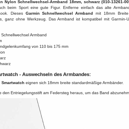
n Nylon Schnellwechsel-Armband 18mm, schwarz (010-13261-00
ch beim Sport eine gute Figur. Entferne einfach das alte Armba
Look. Dieses
Garmin Schnellwechsel Armband
mit 18mm Breite 
, ganz ohne Werkzeug. Das Armband ist kompatibel mit Garmin-Uh
 Schnellwechsel Armband
m
andgelenkumfang von 110 bis 175 mm
lon
arz
chwarz
rtwatch
- Auswechseln des Armbandes:
 Smartwatch
eignen sich 18mm breite standardmäßige Armbänder.
e den Entriegelungsstift am Federsteg heraus, um das Band abzuneh