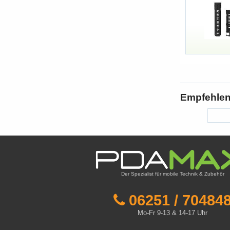
Empfehlen 
Der Spezialist für mobile Technik & Zubehör
06251 / 70484
Mo-Fr 9-13 & 14-17 Uhr