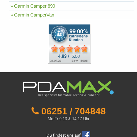
» Garmin Camper 890
» Garmin CamperVan
Der Spezialist für mobile Technik & Zubehör
06251 / 704848
Mo-Fr 9-13 & 14-17 Uhr