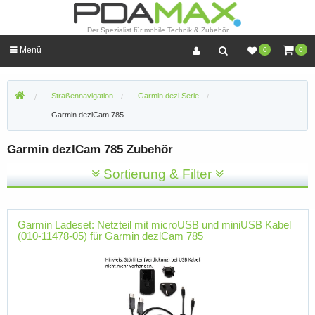
Der Spezialist für mobile Technik & Zubehör
Menü
0
0
Straßennavigation
Garmin dezl Serie
Garmin dezlCam 785
Garmin dezlCam 785 Zubehör
Sortierung & Filter
Garmin Ladeset: Netzteil mit microUSB und miniUSB Kabel
(010-11478-05) für Garmin dezlCam 785