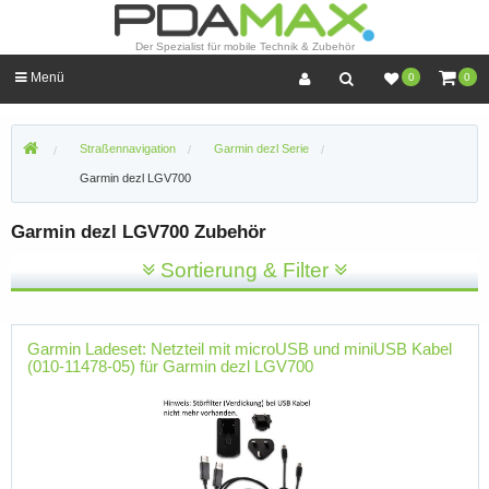
Der Spezialist für mobile Technik & Zubehör
Menü
0
0
Straßennavigation
Garmin dezl Serie
Garmin dezl LGV700
Garmin dezl LGV700 Zubehör
Sortierung & Filter
Garmin Ladeset: Netzteil mit microUSB und miniUSB Kabel
(010-11478-05) für Garmin dezl LGV700