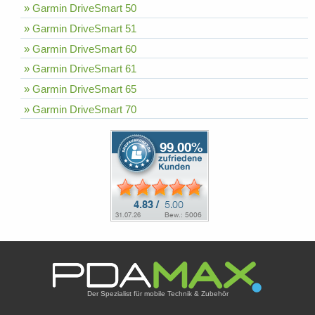
» Garmin DriveSmart 50
» Garmin DriveSmart 51
» Garmin DriveSmart 60
» Garmin DriveSmart 61
» Garmin DriveSmart 65
» Garmin DriveSmart 70
Der Spezialist für mobile Technik & Zubehör