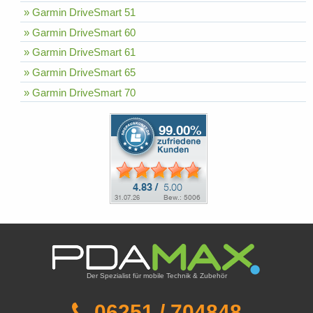
» Garmin DriveSmart 51
» Garmin DriveSmart 60
» Garmin DriveSmart 61
» Garmin DriveSmart 65
» Garmin DriveSmart 70
Der Spezialist für mobile Technik & Zubehör
06251 / 704848