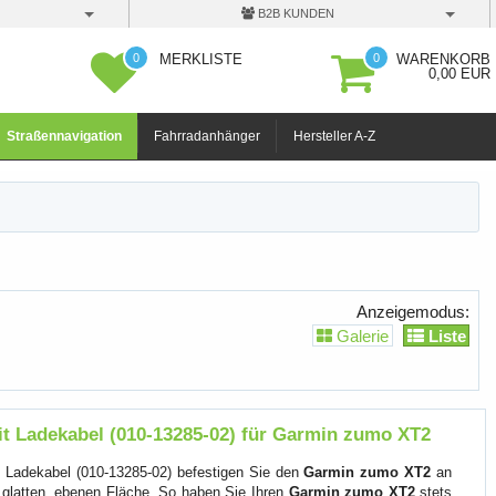
B2B KUNDEN
0
0
MERKLISTE
WARENKORB
0,00 EUR
Straßennavigation
Fahrradanhänger
Hersteller A-Z
Anzeigemodus:
Galerie
Liste
t Ladekabel (010-13285-02) für Garmin zumo XT2
 Ladekabel (010-13285-02) befestigen Sie den
Garmin zumo XT2
an
 glatten, ebenen Fläche. So haben Sie Ihren
Garmin zumo XT2
stets