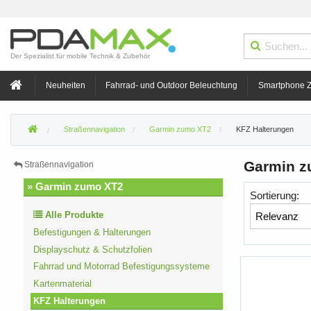
Der Spezialist für mobile Technik & Zubehör
Neuheiten
Fahrrad- und Outdoor Beleuchtung
Smartphone 
Straßennavigation
Garmin zumo XT2
KFZ Halterungen
Garmin z
Straßennavigation
» Garmin zumo XT2
Sortierung:
Alle Produkte
Befestigungen & Halterungen
Displayschutz & Schutzfolien
Fahrrad und Motorrad Befestigungssysteme
Kartenmaterial
KFZ Halterungen