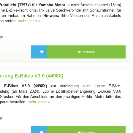
rontlicht (3397x) für Yamaha Motor
, kurzes Anschlusskabel (18cm)
ne E-Bike-Frontlichts. Inklusive Steckverbinder mit Schaumtunnel, für
ützten Einbau im Rahmen.
Hinweis:
Bitte Version des Anschlusskabels
ung prüfen.
mehr lesen »
ge
Bestellen
erung E-Bikes V3.0 (4498X)
ng E-Bikes V3.0 (4498X)
zur Verbindung aller Lupine E-Bike-
indung (ab März 2024). Lupine Lichtkabelverlängerung E-Bikes V3.0
Stecker. Für den Anschluss an den jeweiligen E-Bike Motor bitte das
arat bestellen.
mehr lesen »
ge
Bestellen