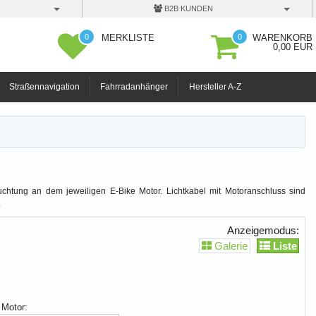
B2B KUNDEN
0
0
MERKLISTE
WARENKORB
0,00 EUR
Straßennavigation
Fahrradanhänger
Hersteller A-Z
chtung an dem jeweiligen E-Bike Motor. Lichtkabel mit Motoranschluss sind
.
Anzeigemodus:
Galerie
Liste
 Motor: