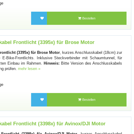
ge
Bestellen
abel Frontlicht (3395x) für Brose Motor
ontlicht (3395x) für Brose Motor
, kurzes Anschlusskabel (18cm) zur
E-Bike-Frontlichts. Inklusive Steckverbinder mit Schaumtunnel, für
ützten Einbau im Rahmen.
Hinweis:
Bitte Version des Anschlusskabels
ung prüfen.
mehr lesen »
ge
Bestellen
abel Frontlicht (3398x) für Avinox/DJI Motor
Frontlicht (3398x) für Avinox/DJI Motor
, kurzes Anschlusskabel