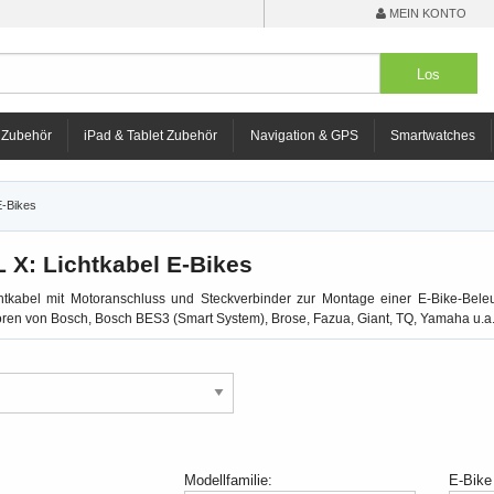
MEIN KONTO
 Zubehör
iPad & Tablet Zubehör
Navigation & GPS
Smartwatches
E-Bikes
 X: Lichtkabel E-Bikes
tkabel mit Motoranschluss und Steckverbinder zur Montage einer E-Bike-Beleu
oren von Bosch, Bosch BES3 (Smart System), Brose, Fazua, Giant, TQ, Yamaha u.a
Modellfamilie:
E-Bike