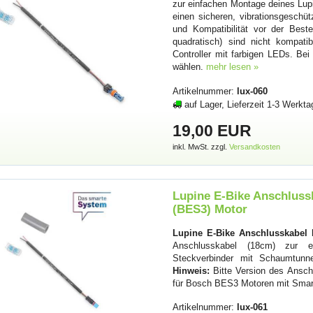
zur einfachen Montage deines Lupi
einen sicheren, vibrationsgesch
und Kompatibilität vor der Best
quadratisch) sind nicht komp
Controller mit farbigen LEDs. 
wählen.
mehr lesen »
Artikelnummer:
lux-060
auf Lager, Lieferzeit 1-3 Werkta
19,00 EUR
inkl. MwSt. zzgl.
Versandkosten
Lupine E-Bike Anschlussk
(BES3) Motor
Lupine E-Bike Anschlusskabel 
Anschlusskabel (18cm) zur ei
Steckverbinder mit Schaumtunne
Hinweis:
Bitte Version des Anschl
für Bosch BES3 Motoren mit Smart
Artikelnummer:
lux-061