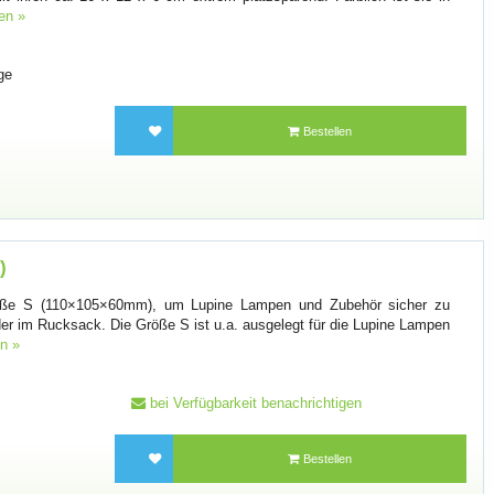
en »
ge
Bestellen
)
röße S (110×105×60mm), um Lupine Lampen und Zubehör sicher zu
er im Rucksack. Die Größe S ist u.a. ausgelegt für die Lupine Lampen
n »
bei Verfügbarkeit benachrichtigen
Bestellen