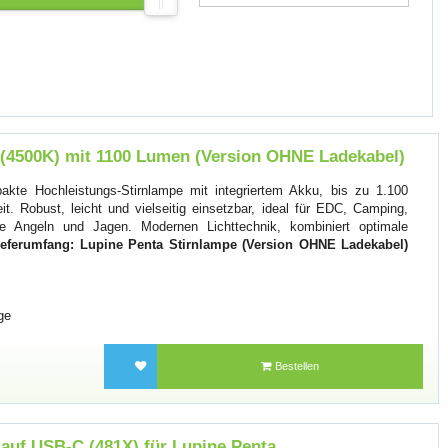
 (4500K) mit 1100 Lumen (Version OHNE Ladekabel)
akte Hochleistungs-Stirnlampe mit integriertem Akku, bis zu 1.100
 Robust, leicht und vielseitig einsetzbar, ideal für EDC, Camping,
e Angeln und Jagen. Modernen Lichttechnik, kombiniert optimale
ieferumfang: Lupine Penta Stirnlampe (Version OHNE Ladekabel)
ge
Bestellen
auf USB-C (481X) für Lupine Penta