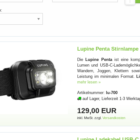
e:
Lupine Penta Stirnlampe
Die
Lupine Penta
ist eine komp
Lumen und USB-C-Lademöglichkeit.
Wandern, Joggen, Klettern sowi
Leistung im minimalen Format.
L
mehr lesen »
Artikelnummer:
lu-700
auf Lager, Lieferzeit 1-3 Werkta
129,00 EUR
inkl. MwSt. zzgl.
Versandkosten
Lupine Ladekabel USB-C 