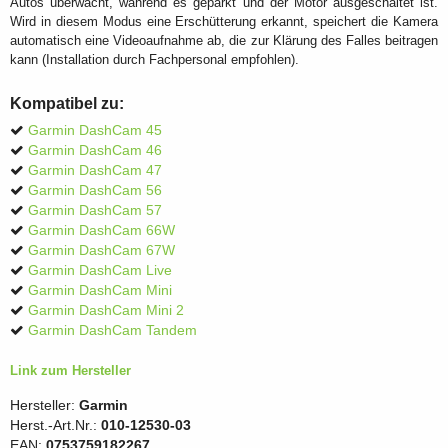
Autos überwacht, während es geparkt und der Motor ausgeschaltet ist.
Wird in diesem Modus eine Erschütterung erkannt, speichert die Kamera
automatisch eine Videoaufnahme ab, die zur Klärung des Falles beitragen
kann (Installation durch Fachpersonal empfohlen).
Kompatibel zu:
Garmin DashCam 45
Garmin DashCam 46
Garmin DashCam 47
Garmin DashCam 56
Garmin DashCam 57
Garmin DashCam 66W
Garmin DashCam 67W
Garmin DashCam Live
Garmin DashCam Mini
Garmin DashCam Mini 2
Garmin DashCam Tandem
Link zum Hersteller
Hersteller:
Garmin
Herst.-Art.Nr.:
010-12530-03
EAN:
0753759182267