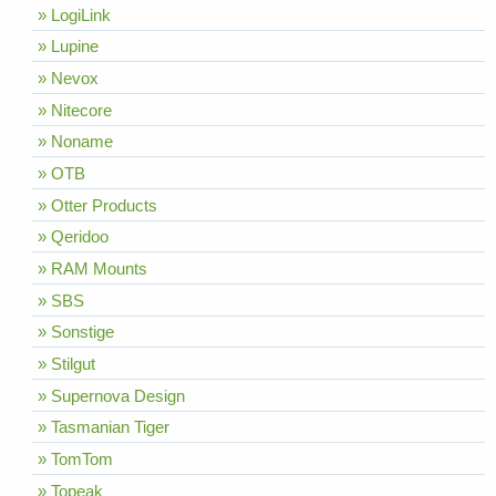
» LogiLink
» Lupine
» Nevox
» Nitecore
» Noname
» OTB
» Otter Products
» Qeridoo
» RAM Mounts
» SBS
» Sonstige
» Stilgut
» Supernova Design
» Tasmanian Tiger
» TomTom
» Topeak