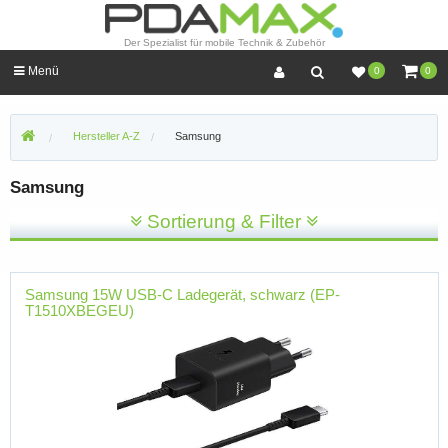
Der Spezialist für mobile Technik & Zubehör
Menü
0
0
Hersteller A-Z
Samsung
Samsung
Sortierung & Filter
Samsung 15W USB-C Ladegerät, schwarz (EP-
T1510XBEGEU)