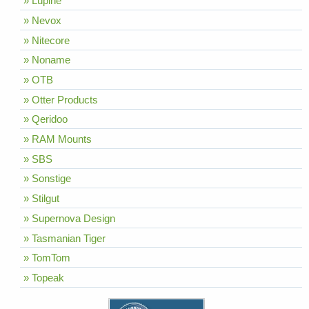
» Lupine
» Nevox
» Nitecore
» Noname
» OTB
» Otter Products
» Qeridoo
» RAM Mounts
» SBS
» Sonstige
» Stilgut
» Supernova Design
» Tasmanian Tiger
» TomTom
» Topeak