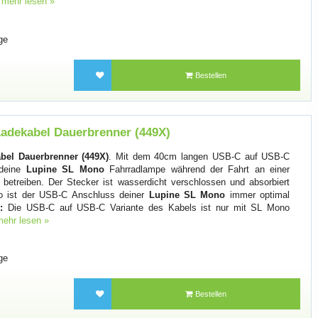
.
mehr lesen »
ge
Bestellen
adekabel Dauerbrenner (449X)
el Dauerbrenner (449X)
. Mit dem 40cm langen USB-C auf USB-C
 deine
Lupine SL Mono
Fahrradlampe während der Fahrt an einer
 betreiben. Der Stecker ist wasserdicht verschlossen und absorbiert
so ist der USB-C Anschluss deiner
Lupine SL Mono
immer optimal
:
Die USB-C auf USB-C Variante des Kabels ist nur mit SL Mono
mehr lesen »
ge
Bestellen