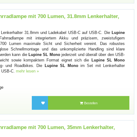
rradlampe mit 700 Lumen, 31.8mm Lenkerhalter,
 Lenkerhalter 31.8mm und Ladekabel USB-C auf USB-C. Die
Lupine
hrradlampe mit integriertem Akku und präzisem, zweistufigem
 700 Lumen maximale Sicht und Sicherheit vereint. Das robustes
lose Schnellmontage und das unkomplizierte Handling sind klare
 werden kann die
Lupine SL Mono
jederzeit und überall über den USB-
wicht sowie kompaktem Format eignet sich die
Lupine SL Mono
king- und Roadbikes. Die
Lupine SL Mono
im Set mit Lenkerhalter
f USB-C.
mehr lesen »
ge
Bestellen
hrradlampe mit 700 Lumen, 35mm Lenkerhalter,