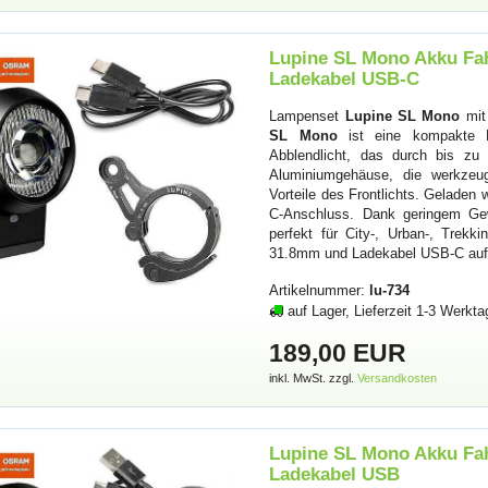
Lupine SL Mono Akku Fah
Ladekabel USB-C
Lampenset
Lupine SL Mono
mit
SL Mono
ist eine kompakte Fa
Abblendlicht, das durch bis zu
Aluminiumgehäuse, die werkzeug
Vorteile des Frontlichts. Geladen
C-Anschluss. Dank geringem Ge
perfekt für City-, Urban-, Trek
31.8mm und Ladekabel USB-C au
Artikelnummer:
lu-734
auf Lager, Lieferzeit 1-3 Werkta
189,00 EUR
inkl. MwSt. zzgl.
Versandkosten
Lupine SL Mono Akku Fa
Ladekabel USB