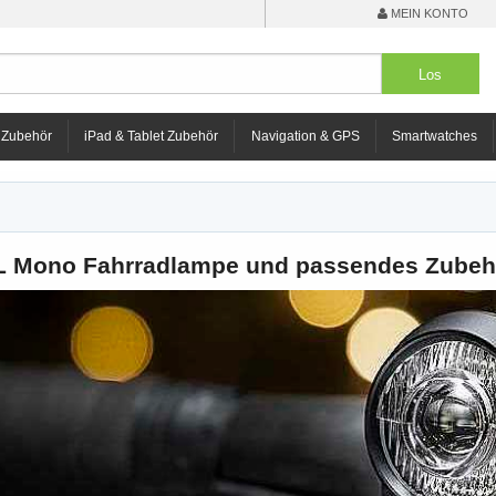
MEIN KONTO
 Zubehör
iPad & Tablet Zubehör
Navigation & GPS
Smartwatches
L Mono Fahrradlampe und passendes Zubeh