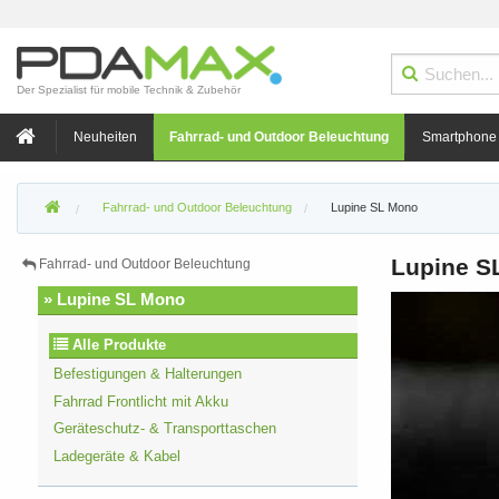
Der Spezialist für mobile Technik & Zubehör
Neuheiten
Fahrrad- und Outdoor Beleuchtung
Smartphone
Fahrrad- und Outdoor Beleuchtung
Lupine SL Mono
Lupine S
Fahrrad- und Outdoor Beleuchtung
» Lupine SL Mono
Alle Produkte
Befestigungen & Halterungen
Fahrrad Frontlicht mit Akku
Geräteschutz- & Transporttaschen
Ladegeräte & Kabel