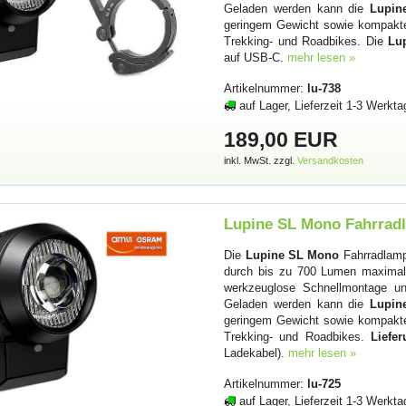
Geladen werden kann die
Lupin
geringem Gewicht sowie kompakt
Trekking- und Roadbikes. Die
Lu
auf USB-C.
mehr lesen »
Artikelnummer:
lu-738
auf Lager, Lieferzeit 1-3 Werkta
189,00 EUR
inkl. MwSt. zzgl.
Versandkosten
Lupine SL Mono Fahrrad
Die
Lupine SL Mono
Fahrradlampe
durch bis zu 700 Lumen maximale
werkzeuglose Schnellmontage und
Geladen werden kann die
Lupin
geringem Gewicht sowie kompakt
Trekking- und Roadbikes.
Liefe
Ladekabel).
mehr lesen »
Artikelnummer:
lu-725
auf Lager, Lieferzeit 1-3 Werkta