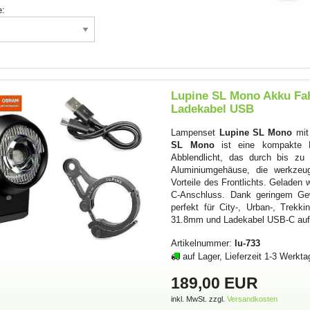
e:
Lupine SL Mono Akku Fah
Ladekabel USB
Lampenset
Lupine SL Mono
mit
SL Mono
ist eine kompakte Fa
Abblendlicht, das durch bis zu
Aluminiumgehäuse, die werkzeug
Vorteile des Frontlichts. Geladen
C-Anschluss. Dank geringem Ge
perfekt für City-, Urban-, Trek
31.8mm und Ladekabel USB-C au
Artikelnummer:
lu-733
auf Lager, Lieferzeit 1-3 Werkta
189,00 EUR
inkl. MwSt. zzgl.
Versandkosten