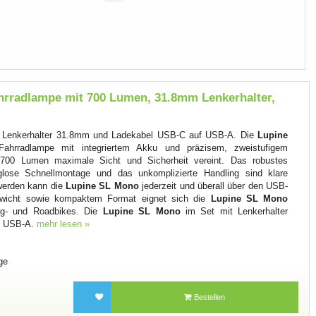
rradlampe mit 700 Lumen, 31.8mm Lenkerhalter,
 Lenkerhalter 31.8mm und Ladekabel USB-C auf USB-A. Die
Lupine
hrradlampe mit integriertem Akku und präzisem, zweistufigem
 700 Lumen maximale Sicht und Sicherheit vereint. Das robustes
lose Schnellmontage und das unkomplizierte Handling sind klare
 werden kann die
Lupine SL Mono
jederzeit und überall über den USB-
wicht sowie kompaktem Format eignet sich die
Lupine SL Mono
king- und Roadbikes. Die
Lupine SL Mono
im Set mit Lenkerhalter
f USB-A.
mehr lesen »
ge
Bestellen