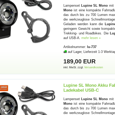
Lampenset
Lupine SL Mono
mit 
Mono
ist eine kompakte Fahrradl
das durch bis zu 700 Lumen maxi
die werkzeuglose Schnellmontage 
Geladen werden kann die
Lupin
geringem Gewicht sowie kompakt
Trekking- und Roadbikes. Die
Lu
auf USB-A.
mehr lesen »
Artikelnummer:
lu-737
auf Lager, Lieferzeit 1-3 Werkta
189,00 EUR
inkl. MwSt. zzgl.
Versandkosten
Lupine SL Mono Akku Fa
Ladekabel USB-C
Lampenset
Lupine SL Mono
mit 
Mono
ist eine kompakte Fahrradl
das durch bis zu 700 Lumen maxi
die werkzeuglose Schnellmontage 