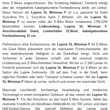
Ihres E-Bikes angeschlossen. Die Schaltung Abblend-/ Fernlicht erfolgt
über die mitgelieferte kabelgebundene Fernbedienung direkt am Lenker.
Diese Version der
Lupine SL Minimax F
ist u.a. passend für Giant
Syncdrive Pro 2, Syncdrive Sport 2 Motoren. Um die
Lupine SL
Minimax F
zu nutzen sollte der E-Bike Motor mindestens 17W-22W
bereitstellen können.
Lieferumfang: Lupine SL Minimax F,
Anschlusskabel Giant, Lenkerhalter 31.8mm, kabelgebundene
Fernbedienung 31 cm.
Performance ohne Kompromisse, die
Lupine SL Minimax F
für E-Bikes
mit Giant Motor präsentiert sich als imposanter Frontscheinwerfer, der
eine beeindruckende Helligkeit in die Dunkelheit bringt, Sicht und
Sicherheit in jeder Situation schafft und die maximal mögliche
Lichtleistung aus E-Bike-Antrieben herausholt. Mit bis zu 2.100 Lumen im
Fernlicht positioniert sich die
Lupine SL Minimax F
für E-Bikes an der
Spitze des Lupine Sortiments. Ob auf dem Trail, in der Stadt, beim
täglichen Pendeln oder beim Transport schwerer Lasten: Mit der
Lupine
SL Minimax F
fährst du sicher, stylisch und immer mit maximaler Sicht.
Maximale Leuchtkraft, hochwertige Verarbeitung und modernste
Technologie in einem kompakten Gehäuse, all das vereint die
Lupine SL
Minimax F
. Für den Anschluss an das Giant E-Bike System, liefert das
markante Frontlicht ein blendfreies Abblendlicht mit 700 Lumen und klarer
Hell-Dunkel-Grenze. Der speziell Reflektor der Lampe sorgt