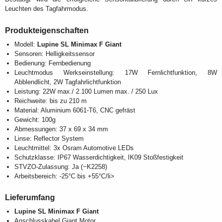
Leuchten des Tagfahrmodus.
Produkteigenschaften
Modell:
Lupine SL Minimax F Giant
Sensoren: Helligkeitssensor
Bedienung: Fernbedienung
Leuchtmodus Werkseinstellung: 17W Fernlichtfunktion, 8W
Abblendlicht, 2W Tagfahrlichtfunktion
Leistung: 22W max./ 2.100 Lumen max. / 250 Lux
Reichweite: bis zu 210 m
Material: Aluminium 6061-T6, CNC gefräst
Gewicht: 100g
Abmessungen: 37 x 69 x 34 mm
Linse: Reflector System
Leuchtmittel: 3x Osram Automotive LEDs
Schutzklasse: IP67 Wasserdichtigkeit, IK09 Stoßfestigkeit
STVZO-Zulassung: Ja (~K2258)
Arbeitsbereich: -25°C bis +55°C/li>
Lieferumfang
Lupine SL Minimax F Giant
Anschlusskabel Giant Motor