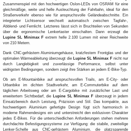
Zusammenspiel mit den hochwertigen Oslon-LEDs von OSRAM für eine
gleichmäßige, weite und helle Ausleuchtung der Fahrbahn, ideal für den
Straßenverkehr ebenso wie für anspruchsvolle Geländeabschnitte. Ein
integrierter Lichtsensor wechselt automatisch zwischen Tagfahr-,
Abblend- und Fernlicht. Letzteres lässt sich in Bruchteilen von Sekunden
über die ergonomische Lenkertaster einschalten. Dann erzeugt die
Lupine SL Minimax F
extrem helle 2.100 Lumen mit einer Reichweite
von 210 Metern.
Dank CNC-gefrästem Aluminiumgehäuse, kratzfestem Frontglas und der
optimalen Wärmeableitung überzeugt die
Lupine SL Minimax F
nicht nur
durch Langlebigkeit und zuverlässige Performance, selbst unter
widrigsten Bedingungen, sondern zeigt ihre Stärken an jedem E-Bike-Typ.
Ob am E-Mountainbike auf anspruchsvollen Trails, am E-City- oder
Urbanbike im dichten Stadtverkehr, am E-Commuterbike auf dem
täglichen Arbeitsweg oder am E-Cargobike mit zusätzlicher Last und
erweitertem Sichtbedarf, die
Lupine SL Minimax F
überzeugt in jedem
Einsatzbereich durch Leistung, Präzision und Stil. Das kompakte, aus
hochwertigem Aluminium gefertigte Design fügt sich harmonisch in
moderne Rahmendesigns ein und unterstreicht den exklusiven Charakter
jedes E-Bikes. Für die unterschiedlichen Anforderungen stehen mehrere
durchdachte Befestigungssysteme zur Verfügung: die stabile, zweiteilige
Lenker-Schelle aus CNC-gefrästem Aluminium, die platzsparende