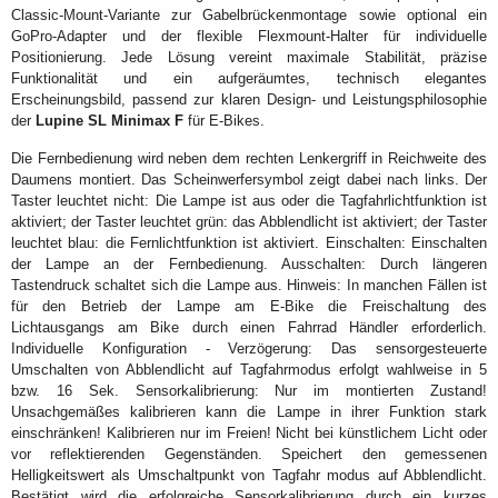
Classic-Mount-Variante zur Gabelbrückenmontage sowie optional ein
GoPro-Adapter und der flexible Flexmount-Halter für individuelle
Positionierung. Jede Lösung vereint maximale Stabilität, präzise
Funktionalität und ein aufgeräumtes, technisch elegantes
Erscheinungsbild, passend zur klaren Design- und Leistungsphilosophie
der
Lupine SL Minimax F
für E-Bikes.
Die Fernbedienung wird neben dem rechten Lenkergriff in Reichweite des
Daumens montiert. Das Scheinwerfersymbol zeigt dabei nach links. Der
Taster leuchtet nicht: Die Lampe ist aus oder die Tagfahrlichtfunktion ist
aktiviert; der Taster leuchtet grün: das Abblendlicht ist aktiviert; der Taster
leuchtet blau: die Fernlichtfunktion ist aktiviert. Einschalten: Einschalten
der Lampe an der Fernbedienung. Ausschalten: Durch längeren
Tastendruck schaltet sich die Lampe aus. Hinweis: In manchen Fällen ist
für den Betrieb der Lampe am E-Bike die Freischaltung des
Lichtausgangs am Bike durch einen Fahrrad Händler erforderlich.
Individuelle Konfiguration - Verzögerung: Das sensorgesteuerte
Umschalten von Abblendlicht auf Tagfahrmodus erfolgt wahlweise in 5
bzw. 16 Sek. Sensorkalibrierung: Nur im montierten Zustand!
Unsachgemäßes kalibrieren kann die Lampe in ihrer Funktion stark
einschränken! Kalibrieren nur im Freien! Nicht bei künstlichem Licht oder
vor reflektierenden Gegenständen. Speichert den gemessenen
Helligkeitswert als Umschaltpunkt von Tagfahr modus auf Abblendlicht.
Bestätigt wird die erfolgreiche Sensorkalibrierung durch ein kurzes