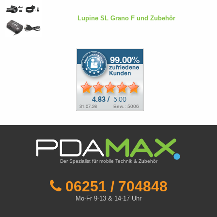
Lupine SL Grano F und Zubehör
Der Spezialist für mobile Technik & Zubehör
06251 / 704848
Mo-Fr 9-13 & 14-17 Uhr