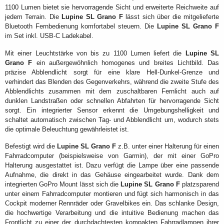
1100 Lumen bietet sie hervorragende Sicht und erweiterte Reichweite auf
jedem Terrain. Die
Lupine SL Grano F
lässt sich über die mitgelieferte
Bluetooth Fernbedienung komfortabel steuern. Die
Lupine SL Grano F
im Set inkl. USB-C Ladekabel.
Mit einer Leuchtstärke von bis zu 1100 Lumen liefert die
Lupine SL
Grano F
ein außergewöhnlich homogenes und breites Lichtbild. Das
präzise Abblendlicht sorgt für eine klare Hell-Dunkel-Grenze und
verhindert das Blenden des Gegenverkehrs, während die zweite Stufe des
Abblendlichts zusammen mit dem zuschaltbaren Fernlicht auch auf
dunklen Landstraßen oder schnellen Abfahrten für hervorragende Sicht
sorgt. Ein integrierter Sensor erkennt die Umgebungshelligkeit und
schaltet automatisch zwischen Tag- und Abblendlicht um, wodurch stets
die optimale Beleuchtung gewährleistet ist.
Befestigt wird die
Lupine SL Grano F
z.B. unter einer Halterung für einen
Fahrradcomputer (beispielsweise von Garmin), der mit einer GoPro
Halterung ausgestattet ist. Dazu verfügt die Lampe über eine passende
Aufnahme, die direkt in das Gehäuse eingearbeitet wurde. Dank dem
integrierten GoPro Mount lässt sich die
Lupine SL Grano F
platzsparend
unter einem Fahrradcomputer montieren und fügt sich harmonisch in das
Cockpit moderner Rennräder oder Gravelbikes ein. Das schlanke Design,
die hochwertige Verarbeitung und die intuitive Bedienung machen das
Frontlicht zu einer der durchdachtesten kompakten Fahrradlampen ihrer