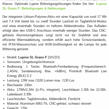
Klasse. Optionale Lupine Befestigungslösungen finden Sie hier:
Lupine
SL Grano F: Befestigungen & Halterungen
Der integrierte Lithium-Polymer-Akku mit einer Kapazität von rund 17 Wh
und 7,4 Volt bietet bis zu zwölf Stunden Laufzeit im Tagfahrlicht-Modus
und etwa eineinhalb Stunden im hellsten Abblendmodus. Das Aufladen
erfolgt über den USB-C Anschluss innerhalb weniger Stunden. Das CNC-
gefräste Aluminiumgehäuse sorgt nicht nur für Stabilität und eine
effiziente Wärmeableitung, sondern erfüllt auch hohe Schutzstandards,
mit IPX6-Wasserschutz und IK09-Stoßfestigkeit ist die Lampe für jede
Witterung gerüstet.
Modell:
Lupine SL Grano F
(StVZO)
Sensoren: Umgebungslichtsensor
Bedienung: 1 Taster, Bluetooth-Fernbedienung (Frequenzbereich:
2,4GHz; Sendeleistung: Max. +6dBm), Protokoll: Bluetooth Low
Energy (BLE) 5.2
Leistung: 13W max./1100 Lumen max. /130 Lux
Reichweite: 230m
Akku: 17Wh/2,3Ah (Li-Po, integriert), Leuchtdauer 1:30h bis 12:00h,
Ladedauert 3:30h
Leuchtstufen: Tagfahrmodus, Abblendlicht, Fernlicht
Material: Aluminium 6061-T6, CNC-gefräst, schwarz eloxiert
Gewicht: 170g