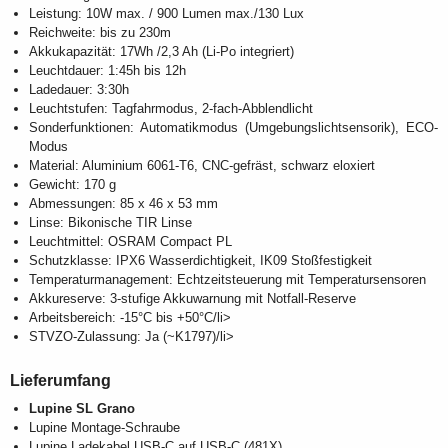
Leistung: 10W max. / 900 Lumen max./130 Lux
Reichweite: bis zu 230m
Akkukapazität: 17Wh /2,3 Ah (Li-Po integriert)
Leuchtdauer: 1:45h bis 12h
Ladedauer: 3:30h
Leuchtstufen: Tagfahrmodus, 2-fach-Abblendlicht
Sonderfunktionen: Automatikmodus (Umgebungslichtsensorik), ECO-
Modus
Material: Aluminium 6061-T6, CNC-gefräst, schwarz eloxiert
Gewicht: 170 g
Abmessungen: 85 x 46 x 53 mm
Linse: Bikonische TIR Linse
Leuchtmittel: OSRAM Compact PL
Schutzklasse: IPX6 Wasserdichtigkeit, IK09 Stoßfestigkeit
Temperaturmanagement: Echtzeitsteuerung mit Temperatursensoren
Akkureserve: 3-stufige Akkuwarnung mit Notfall-Reserve
Arbeitsbereich: -15°C bis +50°C/li>
STVZO-Zulassung: Ja (~K1797)/li>
Lieferumfang
Lupine SL Grano
Lupine Montage-Schraube
Lupine Ladekabel USB-C auf USB-C (481X)