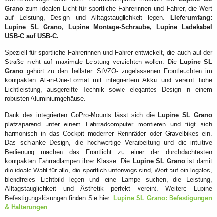
Grano
zum idealen Licht für sportliche Fahrerinnen und Fahrer, die Wert
auf Leistung, Design und Alltagstauglichkeit legen.
Lieferumfang:
Lupine SL Grano
, Lupine Montage-Schraube, Lupine Ladekabel
USB-C auf USB-C.
.
Speziell für sportliche Fahrerinnen und Fahrer entwickelt, die auch auf der
Straße nicht auf maximale Leistung verzichten wollen: Die
Lupine SL
Grano
gehört zu den hellsten StVZO- zugelassenen Frontleuchten im
kompakten All-in-One-Format mit integriertem Akku und vereint hohe
Lichtleistung, ausgereifte Technik sowie elegantes Design in einem
robusten Aluminiumgehäuse.
Dank des integrierten GoPro-Mounts lässt sich die
Lupine SL Grano
platzsparend unter einem Fahrradcomputer montieren und fügt sich
harmonisch in das Cockpit moderner Rennräder oder Gravelbikes ein.
Das schlanke Design, die hochwertige Verarbeitung und die intuitive
Bedienung machen das Frontlicht zu einer der durchdachtesten
kompakten Fahrradlampen ihrer Klasse. Die
Lupine SL Grano
ist damit
die ideale Wahl für alle, die sportlich unterwegs sind, Wert auf ein legales,
blendfreies Lichtbild legen und eine Lampe suchen, die Leistung,
Alltagstauglichkeit und Ästhetik perfekt vereint. Weitere Lupine
Befestigungslösungen finden Sie hier:
Lupine SL Grano: Befestigungen
& Halterungen