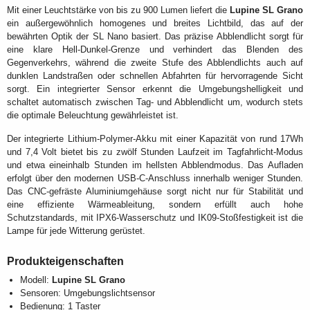
Mit einer Leuchtstärke von bis zu 900 Lumen liefert die
Lupine SL Grano
ein außergewöhnlich homogenes und breites Lichtbild, das auf der
bewährten Optik der SL Nano basiert. Das präzise Abblendlicht sorgt für
eine klare Hell-Dunkel-Grenze und verhindert das Blenden des
Gegenverkehrs, während die zweite Stufe des Abblendlichts auch auf
dunklen Landstraßen oder schnellen Abfahrten für hervorragende Sicht
sorgt. Ein integrierter Sensor erkennt die Umgebungshelligkeit und
schaltet automatisch zwischen Tag- und Abblendlicht um, wodurch stets
die optimale Beleuchtung gewährleistet ist.
Der integrierte Lithium-Polymer-Akku mit einer Kapazität von rund 17Wh
und 7,4 Volt bietet bis zu zwölf Stunden Laufzeit im Tagfahrlicht-Modus
und etwa eineinhalb Stunden im hellsten Abblendmodus. Das Aufladen
erfolgt über den modernen USB-C-Anschluss innerhalb weniger Stunden.
Das CNC-gefräste Aluminiumgehäuse sorgt nicht nur für Stabilität und
eine effiziente Wärmeableitung, sondern erfüllt auch hohe
Schutzstandards, mit IPX6-Wasserschutz und IK09-Stoßfestigkeit ist die
Lampe für jede Witterung gerüstet.
Produkteigenschaften
Modell:
Lupine SL Grano
Sensoren: Umgebungslichtsensor
Bedienung: 1 Taster