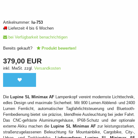
Artikelnummer:
lu-753
Lieferzeit 4 bis 6 Wochen
bei Verfügbarkeit benachrichtigen
Bereits gekauft?
Produkt bewerten!
379,00 EUR
inkl. MwSt. zzgl.
Versandkosten
Die
Lupine SL Minimax AF
Lampenkopf vereint modernste Lichttechnik,
edles Design und maximale Sicherheit. Mit 900 Lumen Abblend- und 2400
Lumen Fernlicht, automatischer Tagfahrlichtsteuerung und Bluetooth-
Fernbedienung bietet sie präzise, blendfreie Ausleuchtung bei jeder Fahrt.
Das CNC-gefräste Aluminiumgehäuse, IP68-Schutz und der optionale
externe Akku machen die
Lupine SL Minimax AF
zur leistungsstarken,
straßenzugelassenen Beleuchtung für Mountainbike, Cargobike, City-,
Urban- und Trekkingbike.
Lieferumfang:
Lupine SL Minimax AF