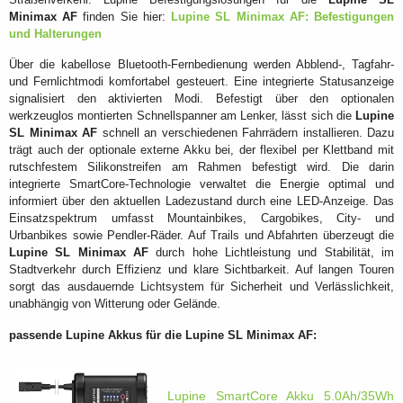
Minimax AF
finden Sie hier:
Lupine SL Minimax AF: Befestigungen
und Halterungen
Über die kabellose Bluetooth-Fernbedienung werden Abblend-, Tagfahr-
und Fernlichtmodi komfortabel gesteuert. Eine integrierte Statusanzeige
signalisiert den aktivierten Modi. Befestigt über den optionalen
werkzeuglos montierten Schnellspanner am Lenker, lässt sich die
Lupine
SL Minimax AF
schnell an verschiedenen Fahrrädern installieren. Dazu
trägt auch der optionale externe Akku bei, der flexibel per Klettband mit
rutschfestem Silikonstreifen am Rahmen befestigt wird. Die darin
integrierte SmartCore-Technologie verwaltet die Energie optimal und
informiert über den aktuellen Ladezustand durch eine LED-Anzeige. Das
Einsatzspektrum umfasst Mountainbikes, Cargobikes, City- und
Urbanbikes sowie Pendler-Räder. Auf Trails und Abfahrten überzeugt die
Lupine SL Minimax AF
durch hohe Lichtleistung und Stabilität, im
Stadtverkehr durch Effizienz und klare Sichtbarkeit. Auf langen Touren
sorgt das ausdauernde Lichtsystem für Sicherheit und Verlässlichkeit,
unabhängig von Witterung oder Gelände.
passende Lupine Akkus für die
Lupine SL Minimax AF
:
Lupine SmartCore Akku 5.0Ah/35Wh