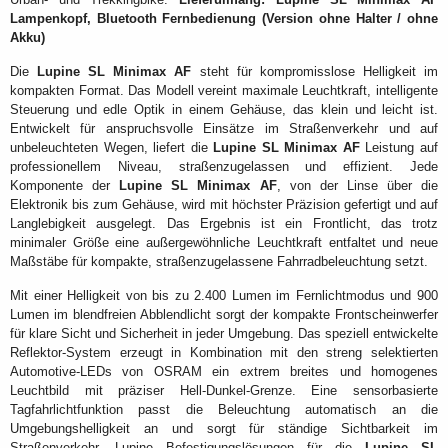
Lampenkopf, Bluetooth Fernbedienung (Version ohne Halter / ohne
Akku)
Die
Lupine SL Minimax AF
steht für kompromisslose Helligkeit im
kompakten Format. Das Modell vereint maximale Leuchtkraft, intelligente
Steuerung und edle Optik in einem Gehäuse, das klein und leicht ist.
Entwickelt für anspruchsvolle Einsätze im Straßenverkehr und auf
unbeleuchteten Wegen, liefert die
Lupine SL Minimax AF
Leistung auf
professionellem Niveau, straßenzugelassen und effizient. Jede
Komponente der
Lupine SL Minimax AF
, von der Linse über die
Elektronik bis zum Gehäuse, wird mit höchster Präzision gefertigt und auf
Langlebigkeit ausgelegt. Das Ergebnis ist ein Frontlicht, das trotz
minimaler Größe eine außergewöhnliche Leuchtkraft entfaltet und neue
Maßstäbe für kompakte, straßenzugelassene Fahrradbeleuchtung setzt.
Mit einer Helligkeit von bis zu 2.400 Lumen im Fernlichtmodus und 900
Lumen im blendfreien Abblendlicht sorgt der kompakte Frontscheinwerfer
für klare Sicht und Sicherheit in jeder Umgebung. Das speziell entwickelte
Reflektor-System erzeugt in Kombination mit den streng selektierten
Automotive-LEDs von OSRAM ein extrem breites und homogenes
Leuchtbild mit präziser Hell-Dunkel-Grenze. Eine sensorbasierte
Tagfahrlichtfunktion passt die Beleuchtung automatisch an die
Umgebungshelligkeit an und sorgt für ständige Sichtbarkeit im
Straßenverkehr. Lupine Befestigungslösungen für die
Lupine SL