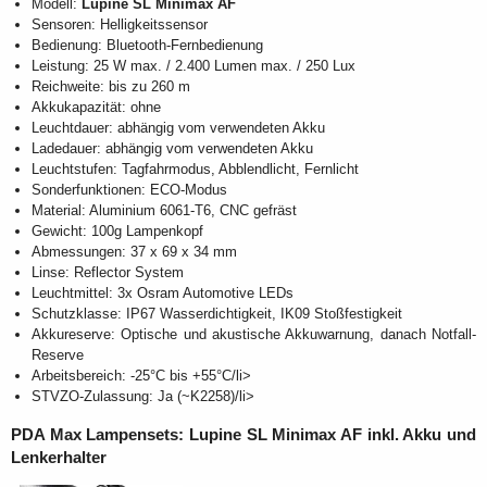
Modell:
Lupine SL Minimax AF
Sensoren: Helligkeitssensor
Bedienung: Bluetooth-Fernbedienung
Leistung: 25 W max. / 2.400 Lumen max. / 250 Lux
Reichweite: bis zu 260 m
Akkukapazität: ohne
Leuchtdauer: abhängig vom verwendeten Akku
Ladedauer: abhängig vom verwendeten Akku
Leuchtstufen: Tagfahrmodus, Abblendlicht, Fernlicht
Sonderfunktionen: ECO-Modus
Material: Aluminium 6061-T6, CNC gefräst
Gewicht: 100g Lampenkopf
Abmessungen: 37 x 69 x 34 mm
Linse: Reflector System
Leuchtmittel: 3x Osram Automotive LEDs
Schutzklasse: IP67 Wasserdichtigkeit, IK09 Stoßfestigkeit
Akkureserve: Optische und akustische Akkuwarnung, danach Notfall-
Reserve
Arbeitsbereich: -25°C bis +55°C/li>
STVZO-Zulassung: Ja (~K2258)/li>
PDA Max Lampensets:
Lupine SL Minimax AF
inkl. Akku und
Lenkerhalter