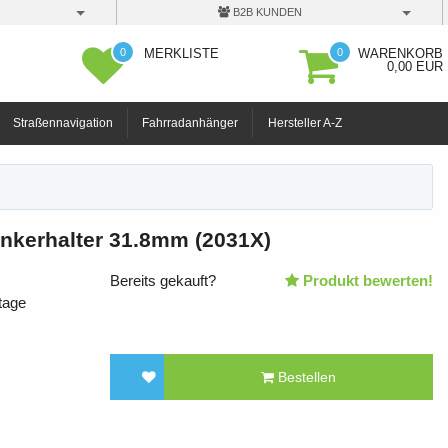
B2B KUNDEN
0
0
MERKLISTE
WARENKORB
0,00 EUR
Straßennavigation
Fahrradanhänger
Hersteller A-Z
enkerhalter 31.8mm (2031X)
Bereits gekauft?
Produkt bewerten!
tage
Bestellen