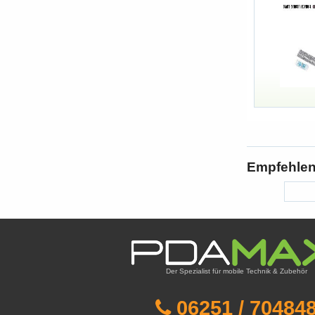
Empfehlen 
Der Spezialist für mobile Technik & Zubehör
06251 / 70484