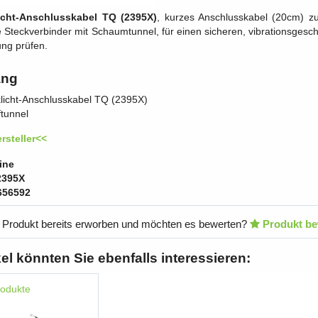
icht-Anschlusskabel TQ (2395X)
, kurzes Anschlusskabel (20cm) z
ve Steckverbinder mit Schaumtunnel, für einen sicheren, vibrationsge
ung prüfen.
ang
licht-Anschlusskabel TQ (2395X)
tunnel
rsteller<<
ine
2395X
656592
 Produkt bereits erworben und möchten es bewerten?
Produkt be
kel könnten Sie ebenfalls interessieren:
rodukte