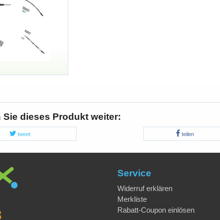
Sie dieses Produkt weiter:
tweet
teilen
Service
Widerruf erklären
Merkliste
Rabatt-Coupon einlösen
8