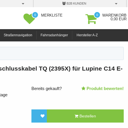
B2B KUNDEN
0
0
MERKLISTE
WARENKORB
0,00 EUR
Straßennavigation
Fahrradanhänger
Hersteller A-Z
schlusskabel TQ (2395X) für Lupine C14 E-
Bereits gekauft?
Produkt bewerten!
tage
Bestellen