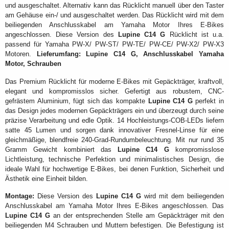
und ausgeschaltet. Alternativ kann das Rücklicht manuell über den Taster
am Gehäuse ein-/ und ausgeschaltet werden. Das Rücklicht wird mit dem
beiliegenden Anschlusskabel am Yamaha Motor Ihres E-Bikes
angeschlossen. Diese Version des
Lupine C14 G
Rücklicht ist u.a.
passend für Yamaha PW-X/ PW-ST/ PW-TE/ PW-CE/ PW-X2/ PW-X3
Motoren.
Lieferumfang: Lupine C14 G, Anschlusskabel Yamaha
Motor, Schrauben
Das Premium Rücklicht für moderne E-Bikes mit Gepäckträger, kraftvoll,
elegant und kompromisslos sicher. Gefertigt aus robustem, CNC-
gefrästem Aluminium, fügt sich das kompakte
Lupine C14 G
perfekt in
das Design jedes modernen Gepäckträgers ein und überzeugt durch seine
präzise Verarbeitung und edle Optik. 14 Hochleistungs-COB-LEDs liefern
satte 45 Lumen und sorgen dank innovativer Fresnel-Linse für eine
gleichmäßige, blendfreie 240-Grad-Rundumbeleuchtung. Mit nur rund 35
Gramm Gewicht kombiniert das
Lupine C14 G
kompromisslose
Lichtleistung, technische Perfektion und minimalistisches Design, die
ideale Wahl für hochwertige E-Bikes, bei denen Funktion, Sicherheit und
Ästhetik eine Einheit bilden.
Montage:
Diese Version des
Lupine C14 G
wird mit dem beiliegenden
Anschlusskabel am Yamaha Motor Ihres E-Bikes angeschlossen. Das
Lupine C14 G
an der entsprechenden Stelle am Gepäckträger mit den
beiliegenden M4 Schrauben und Muttern befestigen. Die Befestigung ist