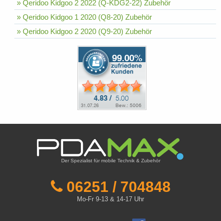
» Qeridoo Kidgoo 2 2022 (Q-KDG2-22) Zubehör
» Qeridoo Kidgoo 1 2020 (Q8-20) Zubehör
» Qeridoo Kidgoo 2 2020 (Q9-20) Zubehör
Der Spezialist für mobile Technik & Zubehör
06251 / 704848
Mo-Fr 9-13 & 14-17 Uhr