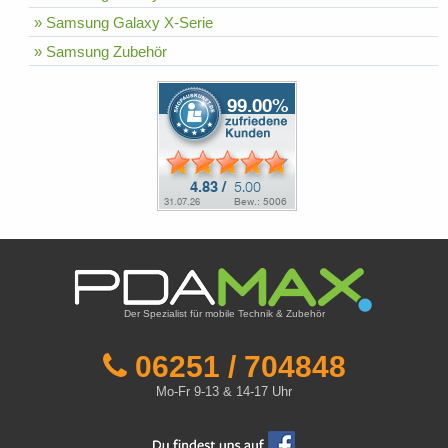
» Samsung Galaxy X-Serie
» Samsung Zubehör
Der Spezialist für mobile Technik & Zubehör
06251 / 704848
Mo-Fr 9-13 & 14-17 Uhr