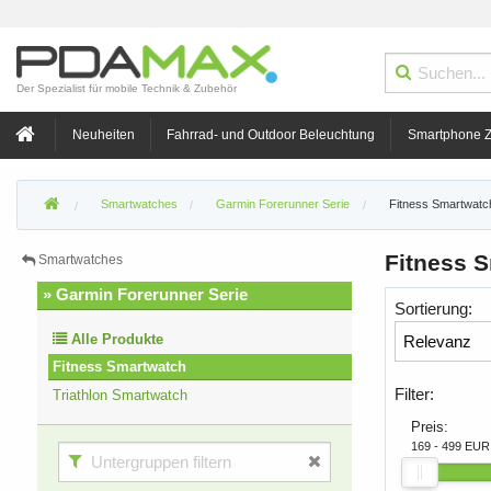
Der Spezialist für mobile Technik & Zubehör
Neuheiten
Fahrrad- und Outdoor Beleuchtung
Smartphone 
Smartwatches
Garmin Forerunner Serie
Fitness Smartwatc
Fitness 
Smartwatches
» Garmin Forerunner Serie
Sortierung:
Alle Produkte
Fitness Smartwatch
Filter:
Triathlon Smartwatch
Preis:
169 - 499 EUR