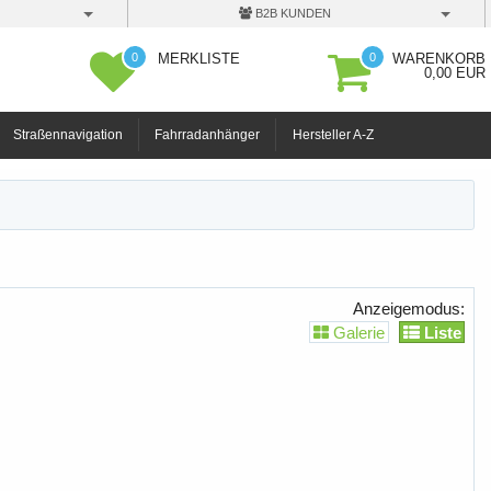
B2B KUNDEN
0
0
MERKLISTE
WARENKORB
0,00 EUR
Straßennavigation
Fahrradanhänger
Hersteller A-Z
Anzeigemodus:
Galerie
Liste