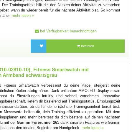
Der Trainingseffekt hilft dir, den Nutzen deiner Aktivität zu verstehen
geber, wann du wieder bereit für die nächste Aktivität bist. So kommst
n näher.
mehr lesen »
bei Verfügbarkeit benachrichtigen
Bestellen
010-02810-10), Fitness Smartwatch mit
on Armband schwarz/grau
5
Fitness Smartwatch verbesserst du deine Pace, steigerst deine
önlichen Zielen stetig näher. Dank brillantem AMOLED Display sowie
nst du Einstellungen intuitiv und schnell vornehmen. Innovative
ngsbereitschaft, liefern dir basierend auf Trainingsstatus, Erholungszeit
ntnisse darüber, ob du für deine nächste Trainingseinheit bereit bist.
 Messwerte helfen dir, dein Training effizient zu gestalten. Mit dem
ningsplänen und mehr bereitest du dich bestens auf deinen nächsten
du mit der
Garmin Forerunner 265
dank smarten Features wie Garmin
fications den idealen Begleiter am Handgelenk.
mehr lesen »