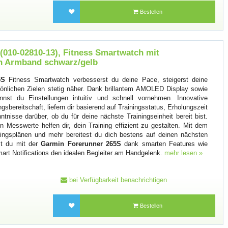
Bestellen
(010-02810-13), Fitness Smartwatch mit
on Armband schwarz/gelb
5S
Fitness Smartwatch verbesserst du deine Pace, steigerst deine
önlichen Zielen stetig näher. Dank brillantem AMOLED Display sowie
nst du Einstellungen intuitiv und schnell vornehmen. Innovative
ngsbereitschaft, liefern dir basierend auf Trainingsstatus, Erholungszeit
ntnisse darüber, ob du für deine nächste Trainingseinheit bereit bist.
 Messwerte helfen dir, dein Training effizient zu gestalten. Mit dem
ningsplänen und mehr bereitest du dich bestens auf deinen nächsten
st du mit der
Garmin Forerunner 265S
dank smarten Features wie
rt Notifications den idealen Begleiter am Handgelenk.
mehr lesen »
bei Verfügbarkeit benachrichtigen
Bestellen