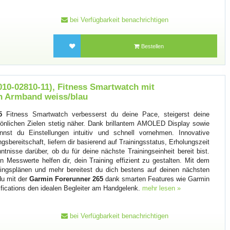
bei Verfügbarkeit benachrichtigen
Bestellen
010-02810-11), Fitness Smartwatch mit
on Armband weiss/blau
5
Fitness Smartwatch verbesserst du deine Pace, steigerst deine
önlichen Zielen stetig näher. Dank brillantem AMOLED Display sowie
nst du Einstellungen intuitiv und schnell vornehmen. Innovative
ngsbereitschaft, liefern dir basierend auf Trainingsstatus, Erholungszeit
ntnisse darüber, ob du für deine nächste Trainingseinheit bereit bist.
 Messwerte helfen dir, dein Training effizient zu gestalten. Mit dem
ningsplänen und mehr bereitest du dich bestens auf deinen nächsten
du mit der
Garmin Forerunner 265
dank smarten Features wie Garmin
fications den idealen Begleiter am Handgelenk.
mehr lesen »
bei Verfügbarkeit benachrichtigen