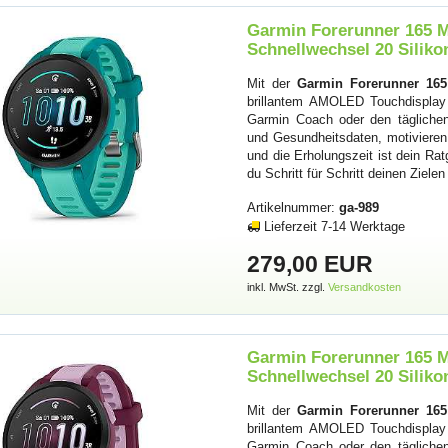
Garmin Forerunner 165 M
Schnellwechsel 20 Siliko
Mit der
Garmin Forerunner 16
brillantem AMOLED Touchdisplay
Garmin Coach oder den täglichen 
und Gesundheitsdaten, motivieren. 
und die Erholungszeit ist dein Rat
du Schritt für Schritt deinen Ziele
Artikelnummer:
ga-989
Lieferzeit 7-14 Werktage
279,00 EUR
inkl. MwSt. zzgl.
Versandkosten
Garmin Forerunner 165 M
Schnellwechsel 20 Siliko
Mit der
Garmin Forerunner 16
brillantem AMOLED Touchdisplay
Garmin Coach oder den täglichen 