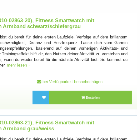
010-02863-20), Fitness Smartwatch mit
on Armband schwarz/schiefergrau
bist du bereit für deine ersten Laufziele. Verfolge auf dem brillantem
chwindigkeit, Distanz und Herzfrequenz. Lasse dich vom Garmin
ngsempfehlungen, basierend auf deinen vorherigen Aktivitäts- und
Trainingseffekt hilft dir, den Nutzen deiner Aktivität zu verstehen und
er, wann du wieder bereit für die nächste Aktivität bist. So kommst du
her.
mehr lesen »
bei Verfügbarkeit benachrichtigen
Bestellen
010-02863-21), Fitness Smartwatch mit
on Armband grau/weiss
bist du bereit für deine ersten Laufziele. Verfolge auf dem brillantem