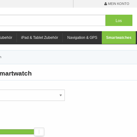
MEIN KONTO
Zubehör
iPad & Tablet Zubehör
Navigation & GPS
Smartwatches
h
Smartwatch