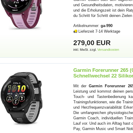
und Gesundheitsdaten, motivieren. 
und die Erholungszeit ist dein Rat
du Schritt für Schritt deinen Ziele
Artikelnummer:
ga-990
Lieferzeit 7-14 Werktage
279,00 EUR
inkl. MwSt. zzgl.
Versandkosten
Garmin Forerunner 265 (
Schnellwechsel 22 Silik
Mit der
Garmin Forerunner 26
Leistung und kommst deinen pers
Touch- und Tastenbedienung kan
Trainingsfunktionen, wie die Traini
und Herzfrequenzvariabilität Erken
Die umfangreichen physiologischen
Garmin Coach, individuellen Trai
Lauf vor. Und auch im Alltag hast 
Pay, Garmin Music und Smart Noti