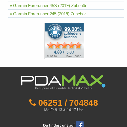
» Garmin Forerunner 45S (2019) Zubehör
» Garmin Forerunner 245 (2019) Zubehör
Der Spezialist für mobile Technik & Zubehör
06251 / 704848
Mo-Fr 9-13 & 14-17 Uhr