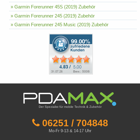
» Garmin Forerunner 45S (2019) Zubehör
» Garmin Forerunner 245 (2019) Zubehör
» Garmin Forerunner 245 Music (2019) Zubehör
Der Spezialist für mobile Technik & Zubehör
06251 / 704848
Mo-Fr 9-13 & 14-17 Uhr