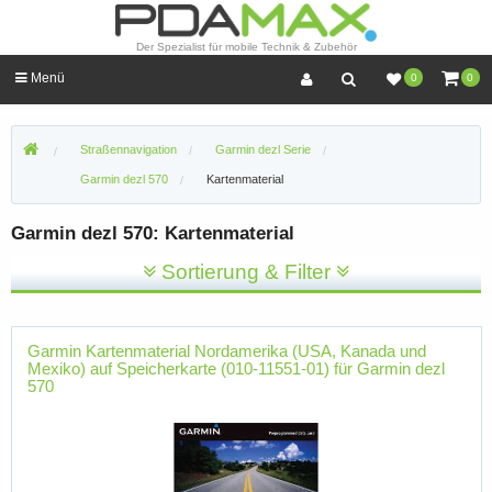
Der Spezialist für mobile Technik & Zubehör
Menü
0
0
Straßennavigation
Garmin dezl Serie
Garmin dezl 570
Kartenmaterial
Garmin dezl 570: Kartenmaterial
Sortierung & Filter
Garmin Kartenmaterial Nordamerika (USA, Kanada und
Mexiko) auf Speicherkarte (010-11551-01) für Garmin dezl
570