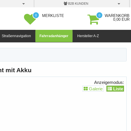
B2B KUNDEN
0
0
MERKLISTE
WARENKORB
0,00 EUR
Straßennavigation
Fahrradanhänger
Hersteller A-Z
ht mit Akku
Anzeigemodus:
Galerie
Liste