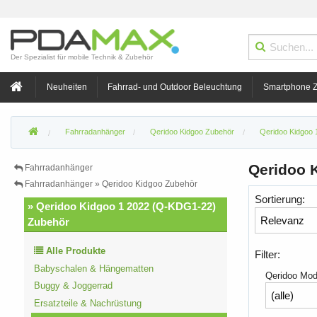
Der Spezialist für mobile Technik & Zubehör
Neuheiten
Fahrrad- und Outdoor Beleuchtung
Smartphone 
Fahrradanhänger
Qeridoo Kidgoo Zubehör
Qeridoo Kidgoo
Qeridoo K
Fahrradanhänger
Fahrradanhänger » Qeridoo Kidgoo Zubehör
Sortierung:
» Qeridoo Kidgoo 1 2022 (Q-KDG1-22)
Zubehör
Alle Produkte
Filter:
Babyschalen & Hängematten
Qeridoo Mod
Buggy & Joggerrad
Ersatzteile & Nachrüstung