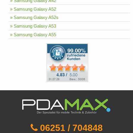
» Samsung Galaxy A42
» Samsung Galaxy A52
» Samsung Galaxy A52s
» Samsung Galaxy A53
» Samsung Galaxy A55
Der Spezialist für mobile Technik & Zubehör
06251 / 704848