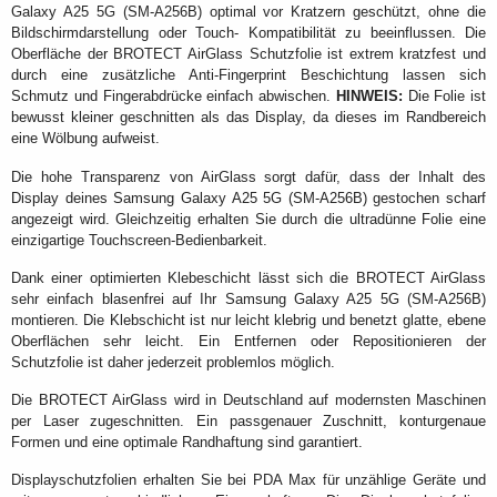
Galaxy A25 5G (SM-A256B) optimal vor Kratzern geschützt, ohne die
Bildschirmdarstellung oder Touch- Kompatibilität zu beeinflussen. Die
Oberfläche der BROTECT AirGlass Schutzfolie ist extrem kratzfest und
durch eine zusätzliche Anti-Fingerprint Beschichtung lassen sich
Schmutz und Fingerabdrücke einfach abwischen.
HINWEIS:
Die Folie ist
bewusst kleiner geschnitten als das Display, da dieses im Randbereich
eine Wölbung aufweist.
Die hohe Transparenz von AirGlass sorgt dafür, dass der Inhalt des
Display deines Samsung Galaxy A25 5G (SM-A256B) gestochen scharf
angezeigt wird. Gleichzeitig erhalten Sie durch die ultradünne Folie eine
einzigartige Touchscreen-Bedienbarkeit.
Dank einer optimierten Klebeschicht lässt sich die BROTECT AirGlass
sehr einfach blasenfrei auf Ihr Samsung Galaxy A25 5G (SM-A256B)
montieren. Die Klebschicht ist nur leicht klebrig und benetzt glatte, ebene
Oberflächen sehr leicht. Ein Entfernen oder Repositionieren der
Schutzfolie ist daher jederzeit problemlos möglich.
Die BROTECT AirGlass wird in Deutschland auf modernsten Maschinen
per Laser zugeschnitten. Ein passgenauer Zuschnitt, konturgenaue
Formen und eine optimale Randhaftung sind garantiert.
Displayschutzfolien erhalten Sie bei PDA Max für unzählige Geräte und