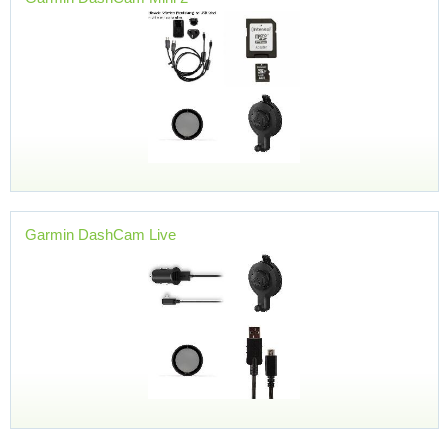
Garmin DashCam Live