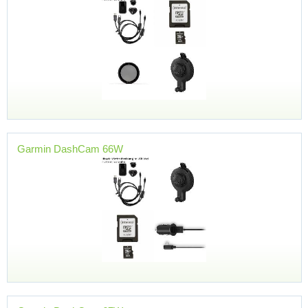
Garmin DashCam 66W