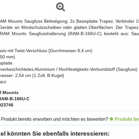
RAM Mounts Saugfuss Befestigung: 2x Basisplatte Trapez, Verbinder 
 Geräte an Windschutzscheiben oder glatten Oberflächen. Der Trape
 RAM Mounts Saugfusshalterung (RAM-B-166U-C) besteht aus: Saugf
sis mit Twist-Verschluss (Durchmesser 8,4 cm)
150 mm)
splatte
lverbeschichtetes Aluminium / Hochfestigkeits-Verbundstoff (Saugfuss)
esser: 2,54 cm (1 Zoll, B-Kugel)
arz
 Mounts
RAM-B-166U-C
923746
 Produkt bereits erworben und möchten es bewerten?
Produkt be
kel könnten Sie ebenfalls interessieren: