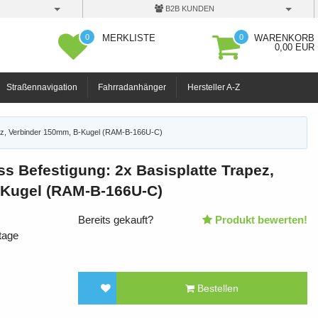
B2B KUNDEN
0
0
MERKLISTE
WARENKORB
0,00 EUR
Straßennavigation
Fahrradanhänger
Hersteller A-Z
ez, Verbinder 150mm, B-Kugel (RAM-B-166U-C)
 Befestigung: 2x Basisplatte Trapez,
-Kugel (RAM-B-166U-C)
Bereits gekauft?
Produkt bewerten!
tage
Bestellen