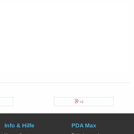
+1
Info & Hilfe
PDA Max