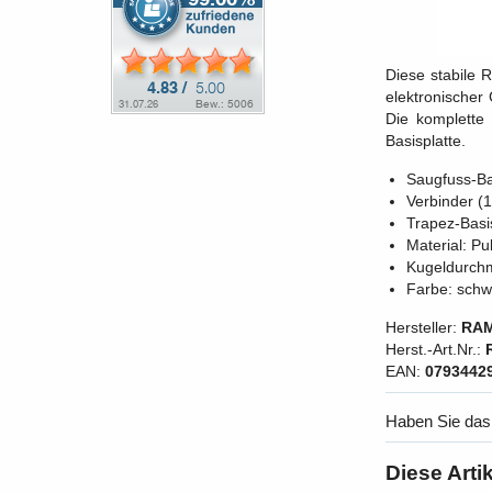
Diese stabile 
elektronischer
Die komplette
Basisplatte.
Saugfuss-Ba
Verbinder (
Trapez-Basi
Material: Pu
Kugeldurchm
Farbe: schw
Hersteller:
RAM
Herst.-Art.Nr.:
EAN:
0793442
Haben Sie das
Diese Arti