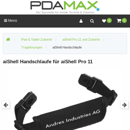
Der Spezialist für mobile Technik & Zubehör
Menü
0
0
iPad & Tablet Zubehör
aiShell Pro 11 und Zubehör
Tragelösungen
aiShell Handschlaufe
aiShell Handschlaufe für aiShell Pro 11