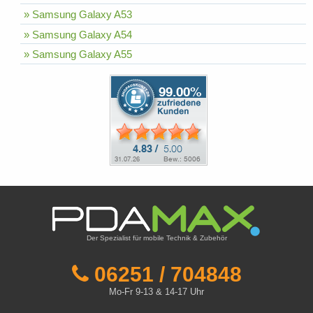
» Samsung Galaxy A53
» Samsung Galaxy A54
» Samsung Galaxy A55
Der Spezialist für mobile Technik & Zubehör
06251 / 704848
Mo-Fr 9-13 & 14-17 Uhr