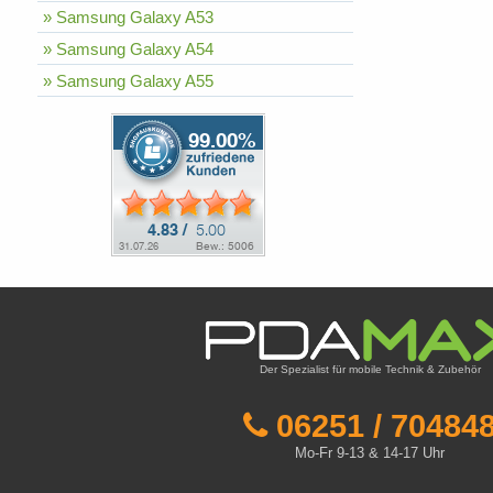
» Samsung Galaxy A53
» Samsung Galaxy A54
» Samsung Galaxy A55
Der Spezialist für mobile Technik & Zubehör
06251 / 70484
Mo-Fr 9-13 & 14-17 Uhr