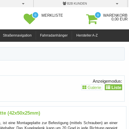
B2B KUNDEN
0
0
MERKLISTE
WARENKORB
0,00 EUR
Straßennavigation
Fahrradanhänger
Hersteller A-Z
Anzeigemodus:
Galerie
Liste
atte (42x50x25mm)
e
, ist eine Montageplatte zur Befestigung (mittels Schrauben) an einer
ätehalter. Das Kugelgelenk kann um 20 Grad in jede Richtung geneigt