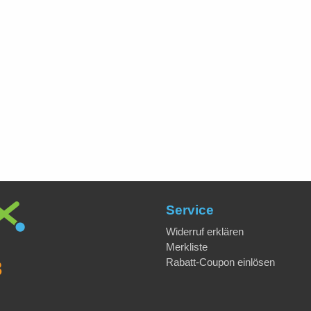
Service
Widerruf erklären
Merkliste
Rabatt-Coupon einlösen
8