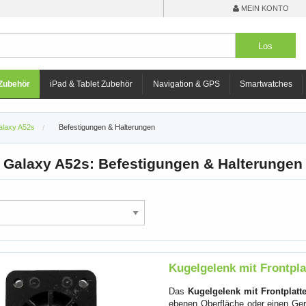
MEIN KONTO
Zubehör
iPad & Tablet Zubehör
Navigation & GPS
Smartwatches
laxy A52s
Befestigungen & Halterungen
Galaxy A52s: Befestigungen & Halterungen
Kugelgelenk mit Frontpl
Das
Kugelgelenk mit Frontplatt
ebenen Oberfläche oder einen Ger