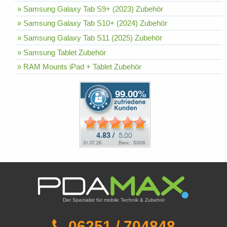
» Samsung Galaxy Tab S9+ (2023) Zubehör
» Samsung Galaxy Tab S10+ (2024) Zubehör
» Samsung Galaxy Tab S11 (2025) Zubehör
» Samsung Tablet Zubehör
» RAM Mounts iPad + Tablet Zubehör
Der Spezialist für mobile Technik & Zubehör
06251 / 704848