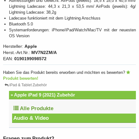
Abmessungen und Gewicht: AirPods (jeweils): 16,5 x 18,0 x 40,5 mm/
Lightning Ladecase: 44,3 x 21,3 x 53,5 mm/ AirPods (jeweils): 4g/
Lightning Ladecase: 38,2g
Ladecase funktioniert mit dem Lightning Anschluss
Bluetooth 5.0
Systemanforderungen: iPhone/iPad/Watch/Mac/TV mit der neuesten
OS Version
Hersteller:
Apple
Herst.-Art.Nr.:
MV7N2ZM/A
EAN:
0190199098572
Haben Sie das Produkt bereits erworben und möchten es bewerten?
Produkt bewerten!
iPad & Tablet Zubehör
» Apple iPad 9 (2021) Zubehör
Alle Produkte
Audio & Video
Fragen zum Produkt?