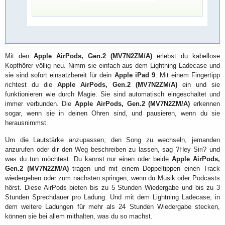
Mit den
Apple AirPods, Gen.2 (MV7N2ZM/A)
erlebst du kabellose
Kopfhörer völlig neu. Nimm sie einfach aus dem Lightning Ladecase und
sie sind sofort einsatzbereit für dein
Apple iPad 9
. Mit einem Fingertipp
richtest du die
Apple AirPods, Gen.2 (MV7N2ZM/A)
ein und sie
funktionieren wie durch Magie. Sie sind automatisch eingeschaltet und
immer verbunden. Die
Apple AirPods, Gen.2 (MV7N2ZM/A)
erkennen
sogar, wenn sie in deinen Ohren sind, und pausieren, wenn du sie
herausnimmst.
Um die Lautstärke anzupassen, den Song zu wechseln, jemanden
anzurufen oder dir den Weg beschreiben zu lassen, sag ?Hey Siri? und
was du tun möchtest. Du kannst nur einen oder beide
Apple AirPods,
Gen.2 (MV7N2ZM/A)
tragen und mit einem Doppeltippen einen Track
wiedergeben oder zum nächsten springen, wenn du Musik oder Podcasts
hörst. Diese AirPods bieten bis zu 5 Stunden Wiedergabe und bis zu 3
Stunden Sprechdauer pro Ladung. Und mit dem Lightning Ladecase, in
dem weitere Ladungen für mehr als 24 Stunden Wiedergabe stecken,
können sie bei allem mithalten, was du so machst.