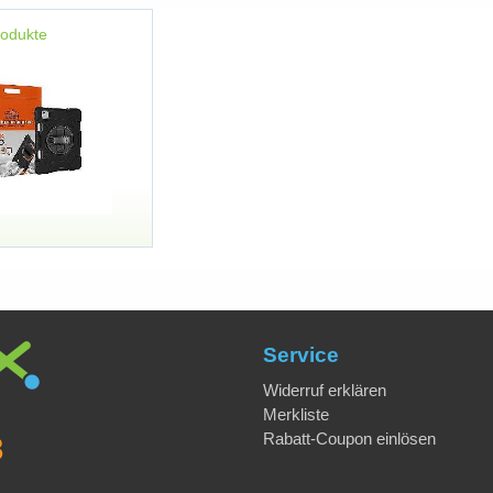
rodukte
Service
Widerruf erklären
Merkliste
Rabatt-Coupon einlösen
8