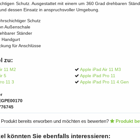
chtigen Schutz. Ausgestattet mit einem um 360 Grad drehbaren Stände
t und dessen Einsatz in anspruchsvoller Umgebung.
hrschichtiger Schutz
kon Außenschale
ehbarer Ständer
r Handgurt
kung für Anschlüsse
l zu:
ir 11 M2
Apple iPad Air 11 M3
ir 5
Apple iPad Pro 11
ro 11 3
Apple iPad Pro 11 4.Gen
r
EGPE00170
776745
 Produkt bereits erworben und möchten es bewerten?
Produkt be
kel könnten Sie ebenfalls interessieren: