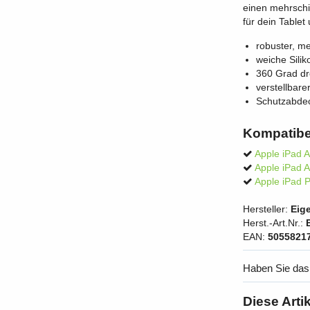
einen mehrschi
für dein Table
robuster, me
weiche Sili
360 Grad dr
verstellbare
Schutzabdec
Kompatibe
Apple iPad A
Apple iPad A
Apple iPad P
Hersteller:
Eige
Herst.-Art.Nr.:
EAN:
5055821
Haben Sie das
Diese Arti