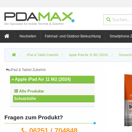
Der Spezialist für mobile Technik & Zubehör
Neuheiten
Fahrrad- und Outdoor Beleuchtung
Smartphone 
iPad & Tablet Zubehör
Apple iPad Air 11 M2 (2024)
Schutzhü
iPad & Tablet Zubehör
» Apple iPad Air 11 M2 (2024)
Alle Produkte
Schutzhülle
Fragen zum Produkt?
06251 / 704848