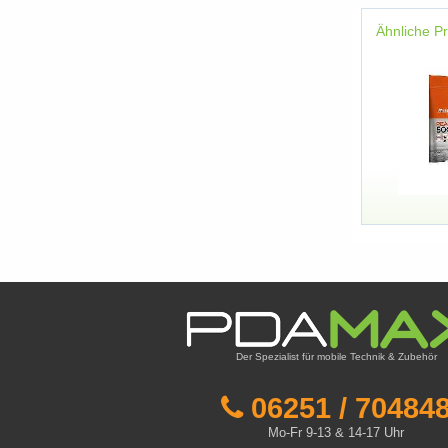
Ähnliche P
Der Spezialist für mobile Technik & Zubehör
06251 / 70484
Mo-Fr 9-13 & 14-17 Uhr