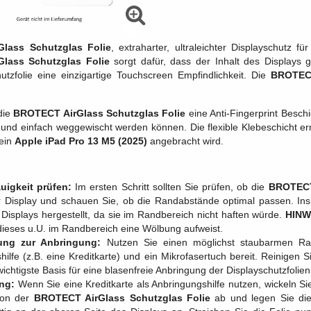
lass Schutzglas Folie
, extraharter, ultraleichter Displayschutz fü
lass Schutzglas Folie
sorgt dafür, dass der Inhalt des Displays g
utzfolie eine einzigartige Touchscreen Empfindlichkeit. Die
BROTECT
die
BROTECT AirGlass Schutzglas Folie
eine Anti-Fingerprint Besc
nd einfach weggewischt werden können. Die flexible Klebeschicht er
dein
Apple iPad Pro 13 M5 (2025)
angebracht wird.
uigkeit prüfen:
Im ersten Schritt sollten Sie prüfen, ob die
BROTECT 
r Display und schauen Sie, ob die Randabstände optimal passen. Ins
 Displays hergestellt, da sie im Randbereich nicht haften würde.
HINW
 dieses u.U. im Randbereich eine Wölbung aufweist.
tung zur Anbringung:
Nutzen Sie einen möglichst staubarmen Rau
hilfe (z.B. eine Kreditkarte) und ein Mikrofasertuch bereit. Reinig
 wichtigste Basis für eine blasenfreie Anbringung der Displayschutzfolien
ng:
Wenn Sie eine Kreditkarte als Anbringungshilfe nutzen, wickeln Si
von der
BROTECT AirGlass Schutzglas Folie
ab und legen Sie die