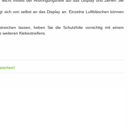
leicht mittels der Anbringungshilfe auf das Display und ziehen Sie
t sich von selbst an das Display an. Einzelne Luftbläschen können
treichen lassen, heben Sie die Schutzfolie vorsichtig mit einem
 weiteren Klebestreifens.
werten!