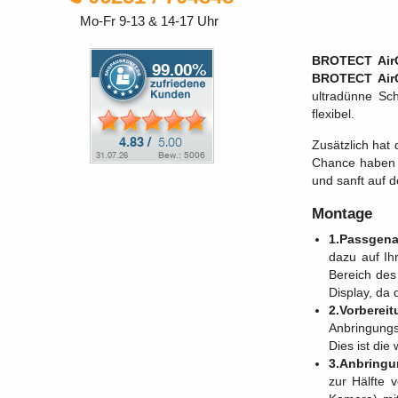
Mo-Fr 9-13 & 14-17 Uhr
BROTECT AirG
BROTECT AirG
ultradünne Sch
flexibel.
Zusätzlich hat 
Chance haben u
und sanft auf 
Montage
1.Passgena
dazu auf Ih
Bereich des
Display, da
2.Vorberei
Anbringungs
Dies ist die
3.Anbringu
zur Hälfte 