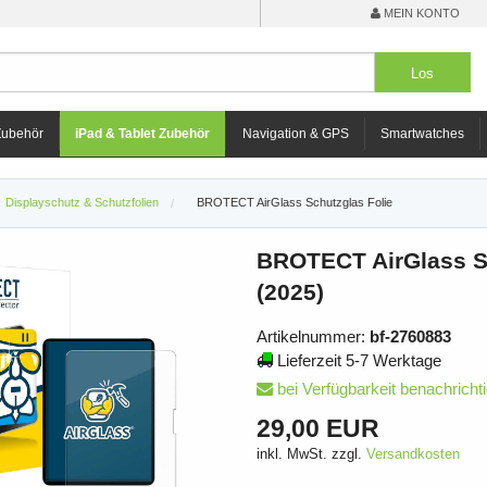
MEIN KONTO
Zubehör
iPad & Tablet Zubehör
Navigation & GPS
Smartwatches
Displayschutz & Schutzfolien
BROTECT AirGlass Schutzglas Folie
BROTECT AirGlass Sc
(2025)
Artikelnummer:
bf-2760883
Lieferzeit 5-7 Werktage
bei Verfügbarkeit benachricht
29,00 EUR
inkl. MwSt. zzgl.
Versandkosten