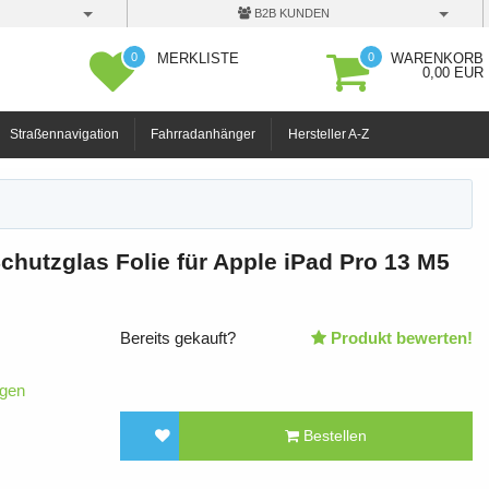
B2B KUNDEN
0
0
MERKLISTE
WARENKORB
0,00 EUR
Straßennavigation
Fahrradanhänger
Hersteller A-Z
hutzglas Folie für Apple iPad Pro 13 M5
Bereits gekauft?
Produkt bewerten!
igen
Bestellen