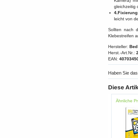
Kamera) mit
gleichzeitig
4.Fixierun
leicht von 
Sollten nach 
Klebestreifen 
Hersteller:
Bedi
Herst.-Art.Nr.:
EAN:
4070345
Haben Sie das
Diese Arti
Ähnliche P