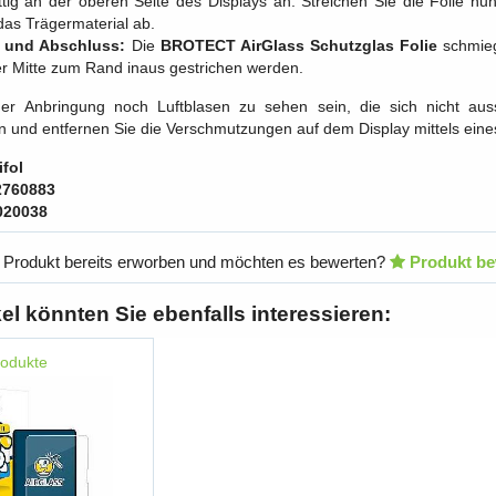
tig an der oberen Seite des Displays an. Streichen Sie die Folie nun 
 das Trägermaterial ab.
g und Abschluss:
Die
BROTECT AirGlass Schutzglas Folie
schmieg
der Mitte zum Rand inaus gestrichen werden.
der Anbringung noch Luftblasen zu sehen sein, die sich nicht auss
an und entfernen Sie die Verschmutzungen auf dem Display mittels eines
fol
2760883
020038
 Produkt bereits erworben und möchten es bewerten?
Produkt be
kel könnten Sie ebenfalls interessieren:
rodukte