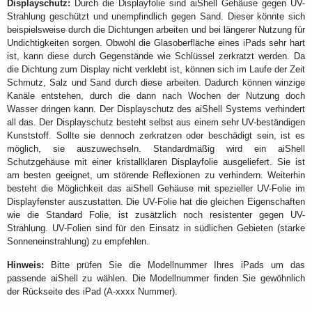
Displayschutz:
Durch die Displayfolie sind aiShell Gehäuse gegen UV-
Strahlung geschützt und unempfindlich gegen Sand. Dieser könnte sich
beispielsweise durch die Dichtungen arbeiten und bei längerer Nutzung für
Undichtigkeiten sorgen. Obwohl die Glasoberfläche eines iPads sehr hart
ist, kann diese durch Gegenstände wie Schlüssel zerkratzt werden. Da
die Dichtung zum Display nicht verklebt ist, können sich im Laufe der Zeit
Schmutz, Salz und Sand durch diese arbeiten. Dadurch können winzige
Kanäle entstehen, durch die dann nach Wochen der Nutzung doch
Wasser dringen kann. Der Displayschutz des aiShell Systems verhindert
all das. Der Displayschutz besteht selbst aus einem sehr UV-beständigen
Kunststoff. Sollte sie dennoch zerkratzen oder beschädigt sein, ist es
möglich, sie auszuwechseln. Standardmäßig wird ein aiShell
Schutzgehäuse mit einer kristallklaren Displayfolie ausgeliefert. Sie ist
am besten geeignet, um störende Reflexionen zu verhindern. Weiterhin
besteht die Möglichkeit das aiShell Gehäuse mit spezieller UV-Folie im
Displayfenster auszustatten. Die UV-Folie hat die gleichen Eigenschaften
wie die Standard Folie, ist zusätzlich noch resistenter gegen UV-
Strahlung. UV-Folien sind für den Einsatz in südlichen Gebieten (starke
Sonneneinstrahlung) zu empfehlen.
Hinweis:
Bitte prüfen Sie die Modellnummer Ihres iPads um das
passende aiShell zu wählen. Die Modellnummer finden Sie gewöhnlich
der Rückseite des iPad (A-xxxx Nummer).