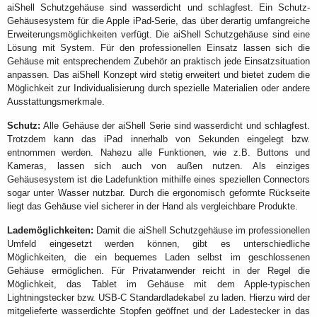
aiShell Schutzgehäuse sind wasserdicht und schlagfest. Ein Schutz-
Gehäusesystem für die Apple iPad-Serie, das über derartig umfangreiche
Erweiterungsmöglichkeiten verfügt. Die aiShell Schutzgehäuse sind eine
Lösung mit System. Für den professionellen Einsatz lassen sich die
Gehäuse mit entsprechendem Zubehör an praktisch jede Einsatzsituation
anpassen. Das aiShell Konzept wird stetig erweitert und bietet zudem die
Möglichkeit zur Individualisierung durch spezielle Materialien oder andere
Ausstattungsmerkmale.
Schutz:
Alle Gehäuse der aiShell Serie sind wasserdicht und schlagfest.
Trotzdem kann das iPad innerhalb von Sekunden eingelegt bzw.
entnommen werden. Nahezu alle Funktionen, wie z.B. Buttons und
Kameras, lassen sich auch von außen nutzen. Als einziges
Gehäusesystem ist die Ladefunktion mithilfe eines speziellen Connectors
sogar unter Wasser nutzbar. Durch die ergonomisch geformte Rückseite
liegt das Gehäuse viel sicherer in der Hand als vergleichbare Produkte.
Lademöglichkeiten:
Damit die aiShell Schutzgehäuse im professionellen
Umfeld eingesetzt werden können, gibt es unterschiedliche
Möglichkeiten, die ein bequemes Laden selbst im geschlossenen
Gehäuse ermöglichen. Für Privatanwender reicht in der Regel die
Möglichkeit, das Tablet im Gehäuse mit dem Apple-typischen
Lightningstecker bzw. USB-C Standardladekabel zu laden. Hierzu wird der
mitgelieferte wasserdichte Stopfen geöffnet und der Ladestecker in das