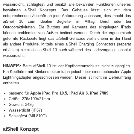
wasserdicht, schlagfest und besitzt alle bekannten Funktionen unseres
bewährten aiShell Konzepts. Das Gehäuse lässt sich mit dem
entsprechenden Zubehör an jede Anforderung anpassen, dies macht das
aiShell 10 zum idealen Begleiter im Alltag, Beruf oder bei
Outdooraktivitäten. Die Buttons und Kameras des eingelegten iPads
können problemlos von Außen bedient werden. Durch die ergonomisch
geformte Rückseite liegt das aiShell Gehäuse viel sicherer in der Hand
als andere Produkte. Mittels eines aiShell Charging Connectors (separat
erhätlich) bleibt das aiShell 10 auch während des Ladevorgangs absolut
wasserdicht.
HINWEIS:
Beim aiShell 10 ist der Kopfhöreranschluss nicht zugänglich.
Ein Kopfhörer mit Klinkenstecker kann jedoch über einen optionalen Apple
Lightningadapter angeschlossen werden. Dieser ist nicht im Lieferumfang
enthalten.
passend für
Apple iPad Pro 10.5, iPad Air 3, iPad 7/8/9
Größe: 276×199×21mm
Gewicht: 342g
Wasserdicht (IP67)
Schlagfest (MIL810G)
aiShell Konzept