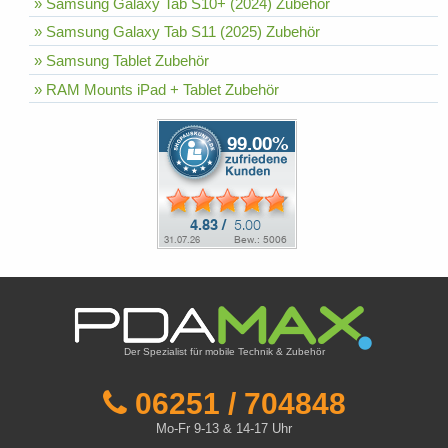
» Samsung Galaxy Tab S10+ (2024) Zubehör
» Samsung Galaxy Tab S11 (2025) Zubehör
» Samsung Tablet Zubehör
» RAM Mounts iPad + Tablet Zubehör
Der Spezialist für mobile Technik & Zubehör
06251 / 704848
Mo-Fr 9-13 & 14-17 Uhr