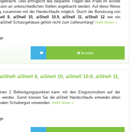
gebracht. Dies ermöglicht das bequeme Tragen des iPads im aiShell
kann an unterschiedlichen Stellen angebracht werden. Auf diese Weise
ung zusammen mit der Handschlaufe möglich. Durch die Benutzung von
ell 8, aiShell 10, aiShell 10.9, aiShell 11, aiShell 12
wie ein
aiShell Schutzgehäuse gehört nicht zum Lieferumfang!
mehr lesen »
ge
Bestellen
iShell aiShell 8, aiShell 10, aiShell 10.9, aiShell 11,
einen 2 Befestigungspunkten kann mit den Eingussmuttern auf der
 werden. Somit können Sie die aiShell Handschlaufe entweder allein
nalen Schultergurt verwenden.
mehr lesen »
ge