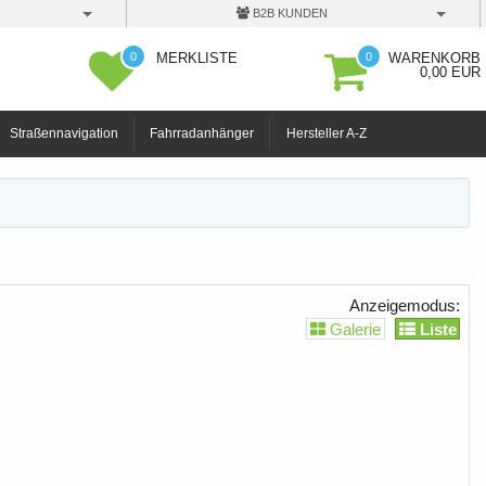
B2B KUNDEN
0
0
MERKLISTE
WARENKORB
0,00 EUR
Straßennavigation
Fahrradanhänger
Hersteller A-Z
Anzeigemodus:
Galerie
Liste