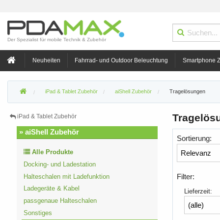
Der Spezialist für mobile Technik & Zubehör
Neuheiten
Fahrrad- und Outdoor Beleuchtung
Smartphone 
iPad & Tablet Zubehör
aiShell Zubehör
Tragelösungen
Tragelös
iPad & Tablet Zubehör
» aiShell Zubehör
Sortierung:
Alle Produkte
Docking- und Ladestation
Filter:
Halteschalen mit Ladefunktion
Ladegeräte & Kabel
Lieferzeit:
passgenaue Halteschalen
Sonstiges