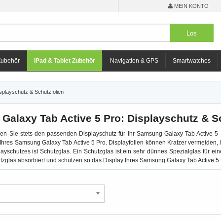
MEIN KONTO
Zubehör
iPad & Tablet Zubehör
Navigation & GPS
Smartwatches
splayschutz & Schutzfolien
alaxy Tab Active 5 Pro: Displayschutz & S
en Sie stets den passenden Displayschutz für Ihr Samsung Galaxy Tab Active 5 P
hres Samsung Galaxy Tab Active 5 Pro. Displayfolien können Kratzer vermeiden, 
layschutzes ist Schutzglas. Ein Schutzglas ist ein sehr dünnes Spezialglas für 
zglas absorbiert und schützen so das Display Ihres Samsung Galaxy Tab Active 5 