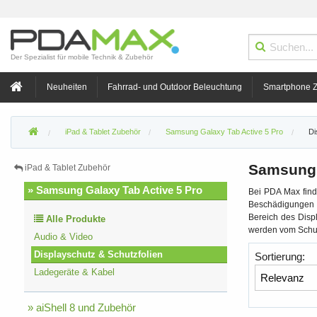
Der Spezialist für mobile Technik & Zubehör
Neuheiten
Fahrrad- und Outdoor Beleuchtung
Smartphone 
iPad & Tablet Zubehör
Samsung Galaxy Tab Active 5 Pro
Di
Samsung G
iPad & Tablet Zubehör
» Samsung Galaxy Tab Active 5 Pro
Bei PDA Max find
Beschädigungen I
Bereich des Disp
Alle Produkte
werden vom Schut
Audio & Video
Displayschutz & Schutzfolien
Sortierung:
Ladegeräte & Kabel
» aiShell 8 und Zubehör