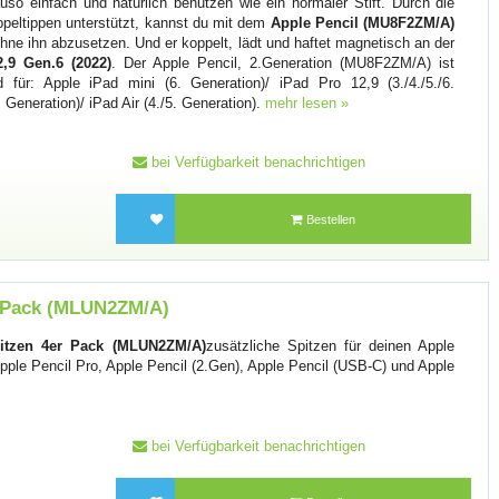
uso einfach und natürlich benutzen wie ein normaler Stift. Durch die
oppeltippen unterstützt, kannst du mit dem
Apple Pencil (MU8F2ZM/A)
e ihn abzusetzen. Und er koppelt, lädt und haftet magnetisch an der
,9 Gen.6 (2022)
. Der Apple Pencil, 2.Generation (MU8F2ZM/A) ist
für: Apple iPad mini (6. Generation)/ iPad Pro 12,9 (3./4./5./6.
. Generation)/ iPad Air (4./5. Generation).
mehr lesen »
bei Verfügbarkeit benachrichtigen
Bestellen
r Pack (MLUN2ZM/A)
pitzen 4er Pack (MLUN2ZM/A)
zusätzliche Spitzen für deinen Apple
 Apple Pencil Pro, Apple Pencil (2.Gen), Apple Pencil (USB-C) und Apple
bei Verfügbarkeit benachrichtigen