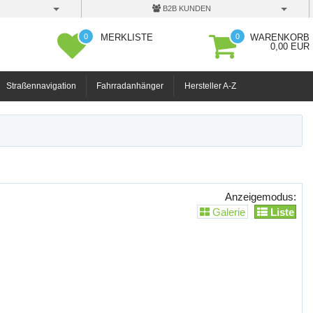
B2B KUNDEN
0
0
MERKLISTE
WARENKORB
0,00 EUR
Straßennavigation
Fahrradanhänger
Hersteller A-Z
Anzeigemodus:
Galerie
Liste