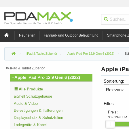
Der Spezialist für mobile Technik & Zubehör
Neuheiten
Fahrrad- und Outdoor Beleuchtung
Smartphone 
iPad & Tablet Zubehör
Apple iPad Pro 12,9 Gen.6 (2022)
Sti
Apple iPa
iPad & Tablet Zubehör
» Apple iPad Pro 12,9 Gen.6 (2022)
Sortierung:
Alle Produkte
aiShell Schutzgehäuse
Filter:
Audio & Video
Befestigungen & Halterungen
Preis:
30 - 139 EUR
Displayschutz & Schutzfolien
Ladegeräte & Kabel