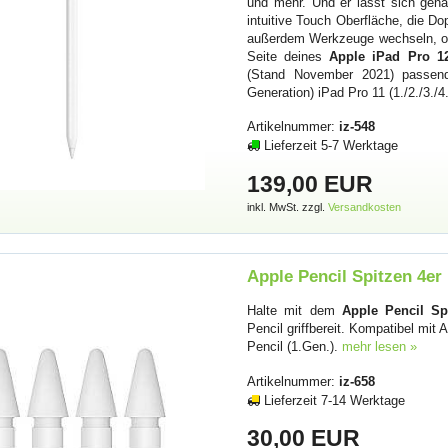
und mehr. Und er lässt sich gena
intuitive Touch Oberfläche, die D
außerdem Werkzeuge wechseln, ohn
Seite deines
Apple iPad Pro 12
(Stand November 2021) passend 
Generation) iPad Pro 11 (1./2./3./4
Artikelnummer:
iz-548
Lieferzeit 5-7 Werktage
139,00 EUR
inkl. MwSt. zzgl.
Versandkosten
Apple Pencil Spitzen 4e
Halte mit dem
Apple Pencil S
Pencil griffbereit. Kompatibel mit
Pencil (1.Gen.).
mehr lesen »
Artikelnummer:
iz-658
Lieferzeit 7-14 Werktage
30,00 EUR